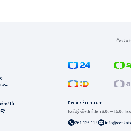
Česká t
no
trava
Divácké centrum
námětů
azy
každý všední den:
8:00—16:00 ho
261 136 113
info@ceskate