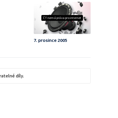
ČT nemá práva pro internet
7. prosince 2005
telné díly.