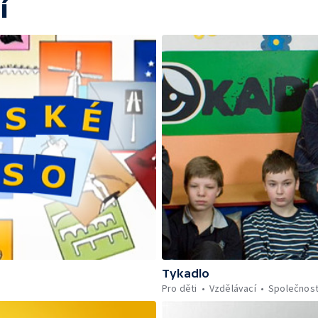
í
Tykadlo
Pro děti
Vzdělávací
Společnos