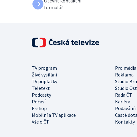
Otevřít kontaktní
formulář
TV program
Pro média
Živé vysílání
Reklama
TV poplatky
Studio Br
Teletext
Studio Os
Podcasty
Rada ČT
Počasí
Kariéra
E-shop
Podávání 
Mobilní a TV aplikace
Časté dot
Vše o ČT
Kontakty