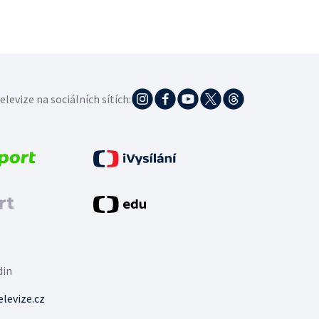
elevize na sociálních sítích:
din
levize.cz