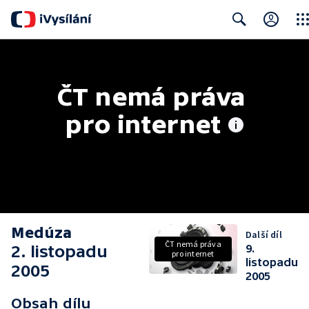
Clos
Search
ČT nemá práva 
pro internet
Medúza
Další díl
ČT nemá práva
2. listopadu
9.
pro internet
listopadu
2005
2005
Obsah dílu