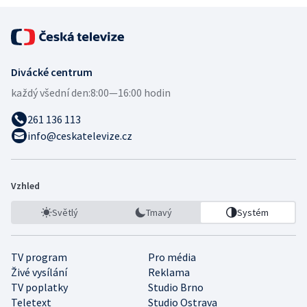
Divácké centrum
každý všední den:
8:00—16:00 hodin
261 136 113
info@ceskatelevize.cz
Vzhled
Světlý
Tmavý
Systém
TV program
Pro média
Živé vysílání
Reklama
TV poplatky
Studio Brno
Teletext
Studio Ostrava