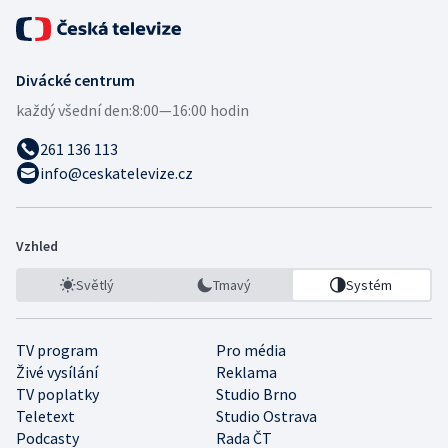
Divácké centrum
každý všední den:
8:00—16:00 hodin
261 136 113
info@ceskatelevize.cz
Vzhled
Světlý
Tmavý
Systém
TV program
Pro média
Živé vysílání
Reklama
TV poplatky
Studio Brno
Teletext
Studio Ostrava
Podcasty
Rada ČT