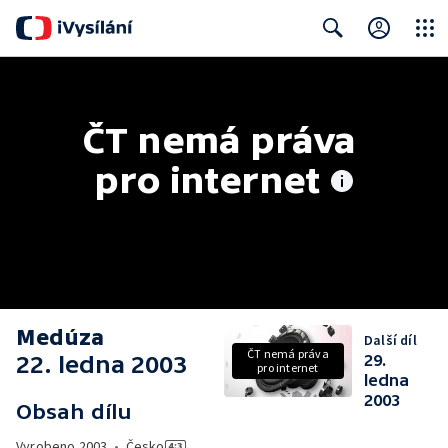
Close
Search
ČT nemá práva 
pro internet
Medúza
Další díl
ČT nemá práva
22. ledna 2003
29.
pro internet
ledna
2003
Obsah dílu
Vyrobeno
2003
•
Česko