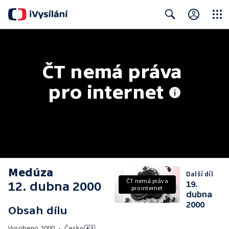
Close
Search
ČT nemá práva 
pro internet
Medúza
Další díl
ČT nemá práva
12. dubna 2000
19.
pro internet
dubna
2000
Obsah dílu
Vyrobeno
2000
•
Česko