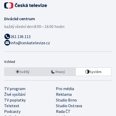
Divácké centrum
každý všední den:
8:00—16:00 hodin
261 136 113
info@ceskatelevize.cz
Vzhled
Světlý
Tmavý
Systém
TV program
Pro média
Živé vysílání
Reklama
TV poplatky
Studio Brno
Teletext
Studio Ostrava
Podcasty
Rada ČT