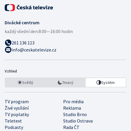
Divácké centrum
každý všední den:
8:00—16:00 hodin
261 136 113
info@ceskatelevize.cz
Vzhled
Světlý
Tmavý
Systém
TV program
Pro média
Živé vysílání
Reklama
TV poplatky
Studio Brno
Teletext
Studio Ostrava
Podcasty
Rada ČT