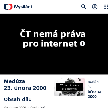
Clos
Search
ČT nemá práva 
pro internet
Medúza
Další díl
ČT nemá práva
23. února 2000
1.
pro internet
března
2000
Obsah dílu
Vyrobeno
2000
•
Česko