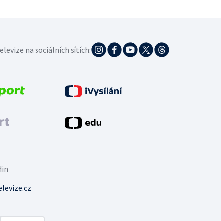
elevize na sociálních sítích:
din
levize.cz