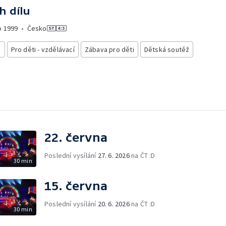
h dílu
o
1999
•
Česko
i
Pro děti - vzdělávací
Zábava pro děti
Dětská soutěž
22. června
Poslední vysílání
27. 6. 2026
na ČT :D
30 min
15. června
Poslední vysílání
20. 6. 2026
na ČT :D
30 min