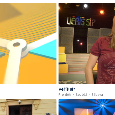
Věříš si?
Pro děti
Soutěž
Zábava