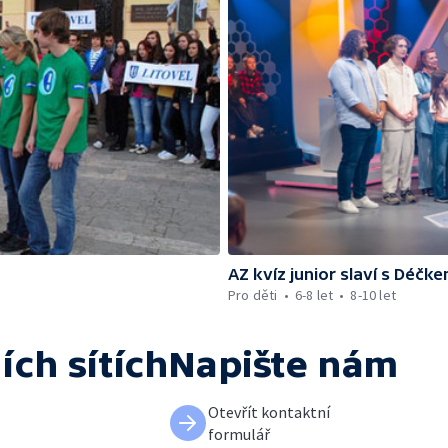
AZ kvíz junior slaví s Déčk
Pro děti
6-8 let
8-10 let
ích sítích
Napište nám
Otevřít kontaktní
formulář