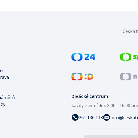
Česká t
no
trava
Divácké centrum
námětů
azy
každý všední den:
8:00—16:00 ho
261 136 113
info@ceskate