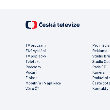
TV program
Pro média
Živé vysílání
Reklama
TV poplatky
Studio Br
Teletext
Studio Os
Podcasty
Rada ČT
Počasí
Kariéra
E-shop
Podávání 
Mobilní a TV aplikace
Časté dot
Vše o ČT
Kontakty