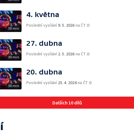
4. května
Poslední vysílání
9. 5. 2026
na ČT :D
30 min
27. dubna
Poslední vysílání
2. 5. 2026
na ČT :D
30 min
20. dubna
Poslední vysílání
25. 4. 2026
na ČT :D
30 min
Dalších 10 dílů
í