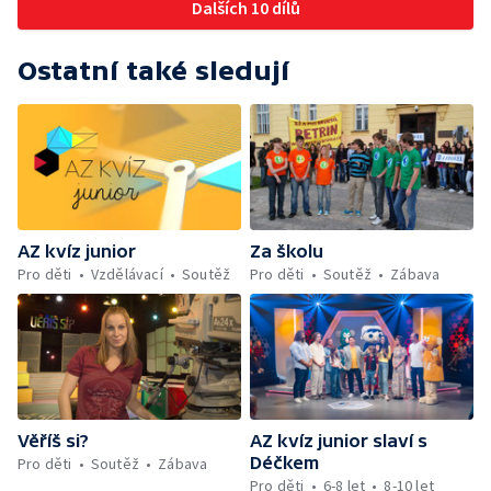
Dalších 10 dílů
Ostatní také sledují
AZ kvíz junior
Za školu
Pro děti
Vzdělávací
Soutěž
Pro děti
Soutěž
Zábava
Věříš si?
AZ kvíz junior slaví s
Déčkem
Pro děti
Soutěž
Zábava
Pro děti
6-8 let
8-10 let