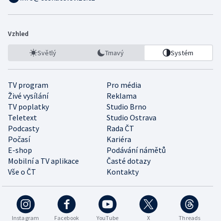
Vzhled
Světlý
Tmavý
Systém
TV program
Pro média
Živé vysílání
Reklama
TV poplatky
Studio Brno
Teletext
Studio Ostrava
Podcasty
Rada ČT
Počasí
Kariéra
E-shop
Podávání námětů
Mobilní a TV aplikace
Časté dotazy
Vše o ČT
Kontakty
Instagram
Facebook
YouTube
X
Threads