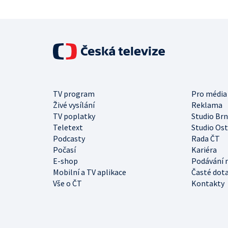
TV program
Pro média
Živé vysílání
Reklama
TV poplatky
Studio Br
Teletext
Studio Os
Podcasty
Rada ČT
Počasí
Kariéra
E-shop
Podávání 
Mobilní a TV aplikace
Časté dot
Vše o ČT
Kontakty