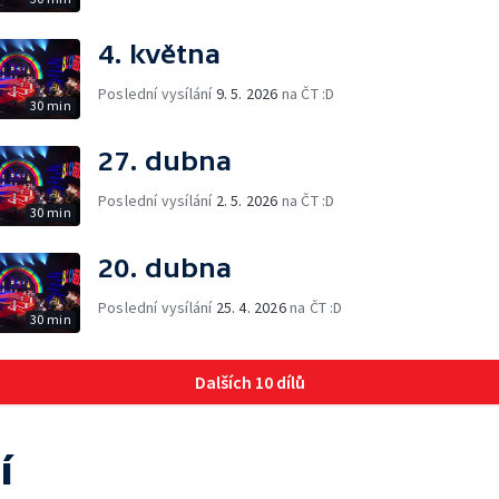
4. května
Poslední vysílání
9. 5. 2026
na ČT :D
30 min
27. dubna
Poslední vysílání
2. 5. 2026
na ČT :D
30 min
20. dubna
Poslední vysílání
25. 4. 2026
na ČT :D
30 min
Dalších 10 dílů
í