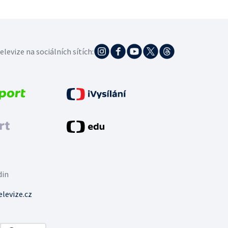
elevize na sociálních sítích:
din
levize.cz