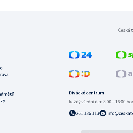
Česká t
no
trava
Divácké centrum
námětů
azy
každý všední den:
8:00—16:00 ho
261 136 113
info@ceskate