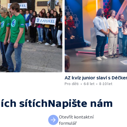
AZ kvíz junior slaví s Déčk
Pro děti
6-8 let
8-10 let
ích sítích
Napište nám
Otevřít kontaktní
formulář