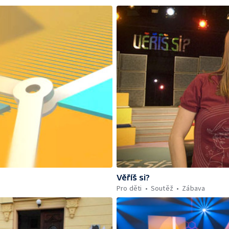
Věříš si?
Pro děti
Soutěž
Zábava