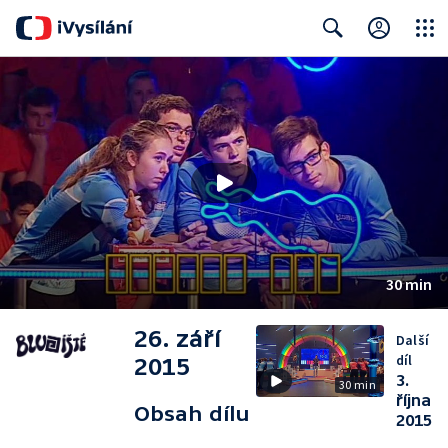
Close
Search
30 min
26. září
Další
díl
2015
3.
30 min
října
Obsah dílu
2015