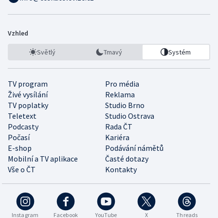
Vzhled
Světlý
Tmavý
Systém
TV program
Pro média
Živé vysílání
Reklama
TV poplatky
Studio Brno
Teletext
Studio Ostrava
Podcasty
Rada ČT
Počasí
Kariéra
E-shop
Podávání námětů
Mobilní a TV aplikace
Časté dotazy
Vše o ČT
Kontakty
Instagram
Facebook
YouTube
X
Threads