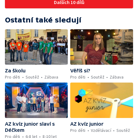
Dalších 10 dílů
Ostatní také sledují
Za školu
Věříš si?
Pro děti
Soutěž
Zábava
Pro děti
Soutěž
Zábava
AZ kvíz junior slaví s
AZ kvíz junior
Déčkem
Pro děti
Vzdělávací
Soutěž
Pro děti
6-8 let
8-10 let