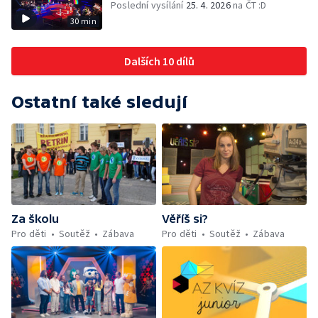
Poslední vysílání
25. 4. 2026
na ČT :D
30 min
Dalších 10 dílů
Ostatní také sledují
Za školu
Věříš si?
Pro děti
Soutěž
Zábava
Pro děti
Soutěž
Zábava