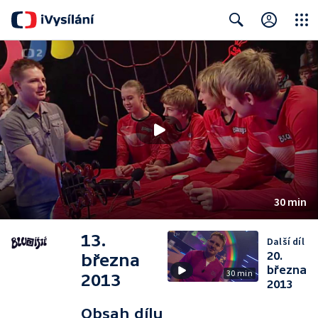
Close
Search
30 min
13.
Další díl
20.
března
března
30 min
2013
2013
Obsah dílu