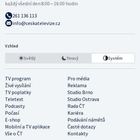
každý všední den:
8:00—16:00 hodin
261 136 113
info@ceskatelevize.cz
Vzhled
Světlý
Tmavý
Systém
TV program
Pro média
Živé vysílání
Reklama
TV poplatky
Studio Brno
Teletext
Studio Ostrava
Podcasty
Rada ČT
Počasí
Kariéra
E-shop
Podávání námětů
Mobilní a TV aplikace
Časté dotazy
Vše o ČT
Kontakty