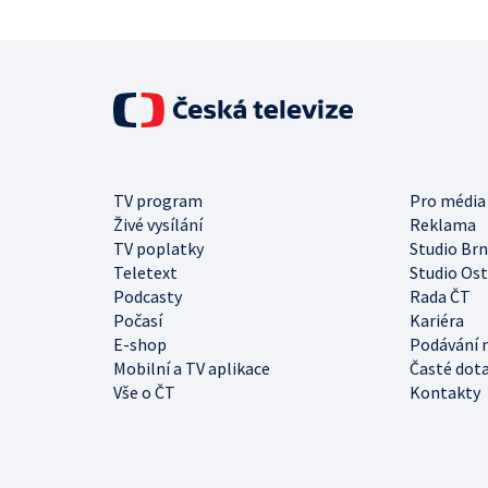
TV program
Pro média
Živé vysílání
Reklama
TV poplatky
Studio Br
Teletext
Studio Os
Podcasty
Rada ČT
Počasí
Kariéra
E-shop
Podávání 
Mobilní a TV aplikace
Časté dot
Vše o ČT
Kontakty