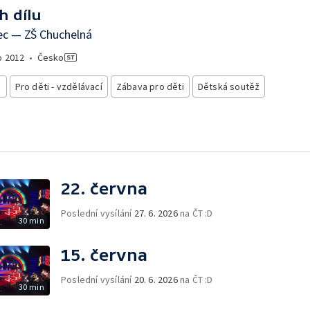
h dílu
ec — ZŠ Chuchelná
o
2012
•
Česko
i
Pro děti - vzdělávací
Zábava pro děti
Dětská soutěž
22. června
Poslední vysílání
27. 6. 2026
na ČT :D
30 min
15. června
Poslední vysílání
20. 6. 2026
na ČT :D
30 min