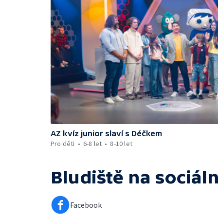
AZ kvíz junior slaví s Déčkem
Pro děti
6-8 let
8-10 let
Bludiště
na sociáln
Facebook