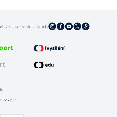
elevize na sociálních sítích:
din
levize.cz