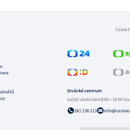
Česká t
no
trava
Divácké centrum
námětů
azy
každý všední den:
8:00—16:00 ho
261 136 113
info@ceskate