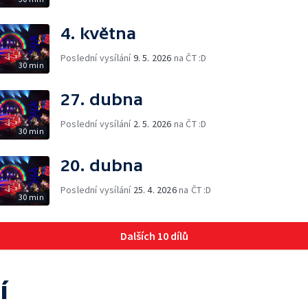
4. května
Poslední vysílání
9. 5. 2026
na ČT :D
30 min
27. dubna
Poslední vysílání
2. 5. 2026
na ČT :D
30 min
20. dubna
Poslední vysílání
25. 4. 2026
na ČT :D
30 min
Dalších 10 dílů
í