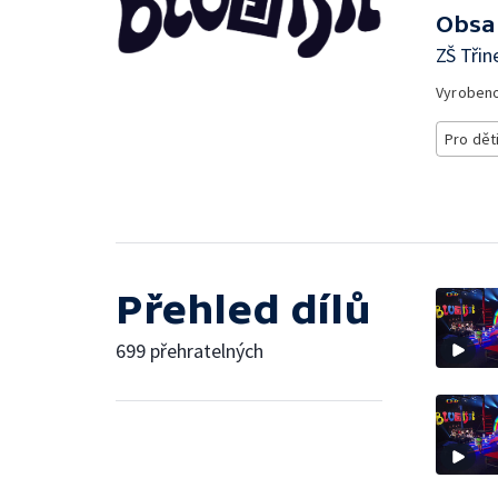
Obsa
ZŠ Třin
Vyroben
Pro dět
Přehled dílů
699 přehratelných