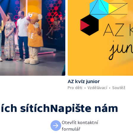
AZ kvíz junior
Pro děti
Vzdělávací
Soutěž
ích sítích
Napište nám
Otevřít kontaktní
formulář