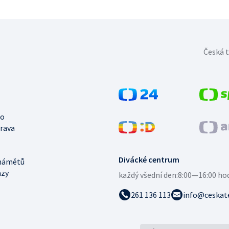
Česká t
no
trava
Divácké centrum
námětů
azy
každý všední den:
8:00—16:00 ho
261 136 113
info@ceskate