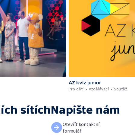
AZ kvíz junior
Pro děti
Vzdělávací
Soutěž
ích sítích
Napište nám
Otevřít kontaktní
formulář