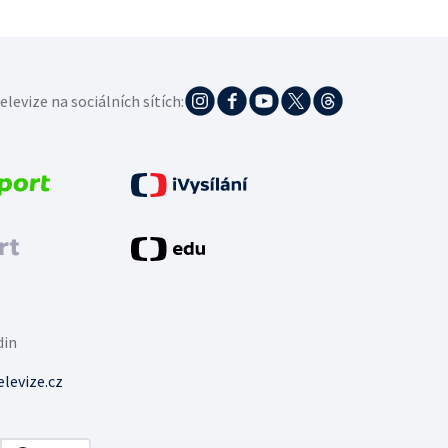
elevize na sociálních sítích:
din
levize.cz