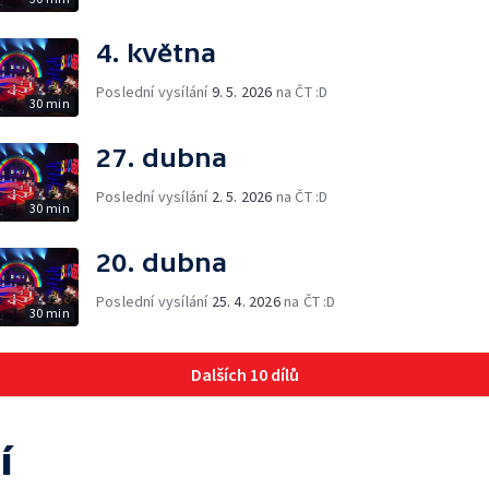
4. května
Poslední vysílání
9. 5. 2026
na ČT :D
30 min
27. dubna
Poslední vysílání
2. 5. 2026
na ČT :D
30 min
20. dubna
Poslední vysílání
25. 4. 2026
na ČT :D
30 min
Dalších 10 dílů
í