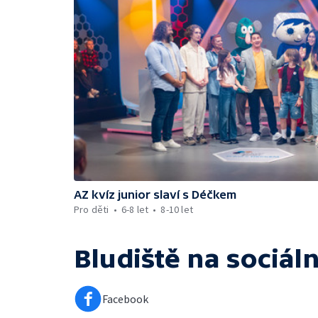
AZ kvíz junior slaví s Déčkem
Pro děti
6-8 let
8-10 let
Bludiště
na sociáln
Facebook