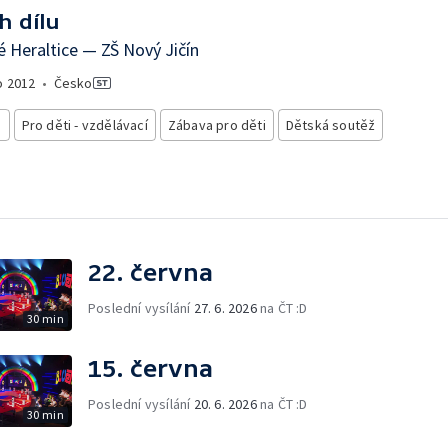
h dílu
é Heraltice — ZŠ Nový Jičín
o
2012
•
Česko
i
Pro děti - vzdělávací
Zábava pro děti
Dětská soutěž
22. června
Poslední vysílání
27. 6. 2026
na ČT :D
30 min
15. června
Poslední vysílání
20. 6. 2026
na ČT :D
30 min