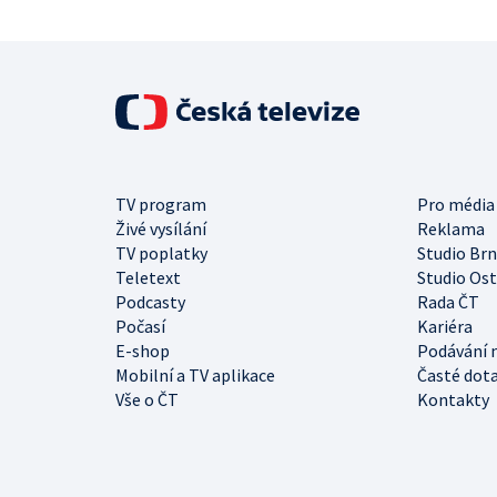
TV program
Pro média
Živé vysílání
Reklama
TV poplatky
Studio Br
Teletext
Studio Os
Podcasty
Rada ČT
Počasí
Kariéra
E-shop
Podávání 
Mobilní a TV aplikace
Časté dot
Vše o ČT
Kontakty