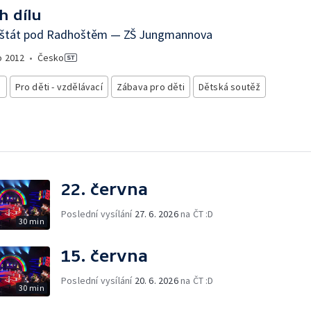
h dílu
nštát pod Radhoštěm — ZŠ Jungmannova
o
2012
•
Česko
i
Pro děti - vzdělávací
Zábava pro děti
Dětská soutěž
22. června
Poslední vysílání
27. 6. 2026
na ČT :D
30 min
15. června
Poslední vysílání
20. 6. 2026
na ČT :D
30 min