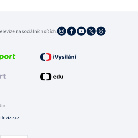
elevize na sociálních sítích:
din
levize.cz