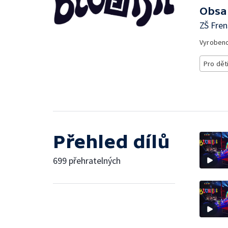
Obsa
ZŠ Fre
Vyroben
Pro dět
Přehled dílů
699 přehratelných