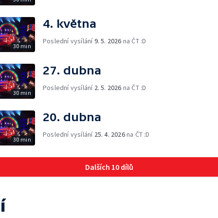
4. května
Poslední vysílání
9. 5. 2026
na ČT :D
30 min
27. dubna
Poslední vysílání
2. 5. 2026
na ČT :D
30 min
20. dubna
Poslední vysílání
25. 4. 2026
na ČT :D
30 min
Dalších 10 dílů
í