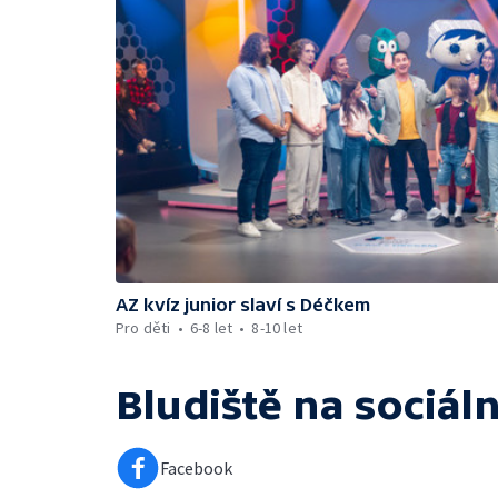
AZ kvíz junior slaví s Déčkem
Pro děti
6-8 let
8-10 let
Bludiště
na sociáln
Facebook