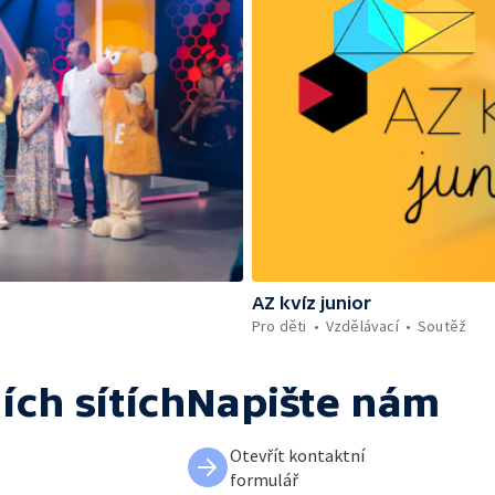
AZ kvíz junior
Pro děti
Vzdělávací
Soutěž
ích sítích
Napište nám
Otevřít kontaktní
formulář