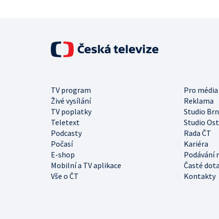
TV program
Pro média
Živé vysílání
Reklama
TV poplatky
Studio Br
Teletext
Studio Os
Podcasty
Rada ČT
Počasí
Kariéra
E-shop
Podávání 
Mobilní a TV aplikace
Časté dot
Vše o ČT
Kontakty