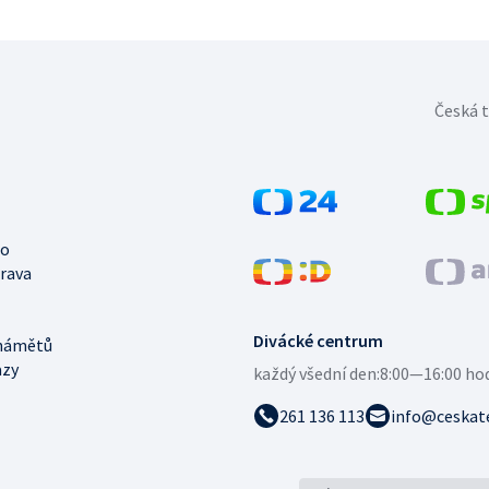
Česká t
no
trava
Divácké centrum
námětů
azy
každý všední den:
8:00—16:00 ho
261 136 113
info@ceskate