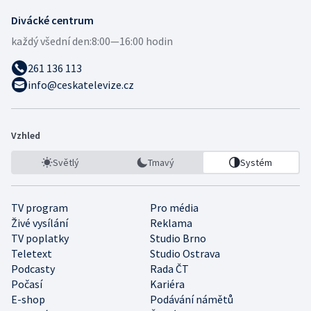
Divácké centrum
každý všední den:
8:00—16:00 hodin
261 136 113
info@ceskatelevize.cz
Vzhled
Světlý
Tmavý
Systém
TV program
Pro média
Živé vysílání
Reklama
TV poplatky
Studio Brno
Teletext
Studio Ostrava
Podcasty
Rada ČT
Počasí
Kariéra
E-shop
Podávání námětů