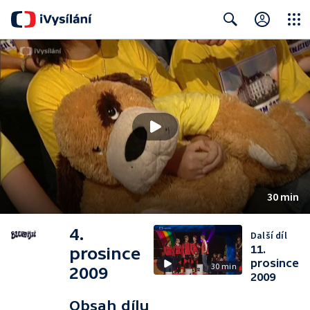
Close
Search
30 min
4.
Další díl
11.
prosince
prosince
30 min
2009
2009
Obsah dílu