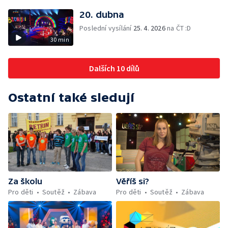
20. dubna
Poslední vysílání
25. 4. 2026
na ČT :D
30 min
Dalších 10 dílů
Ostatní také sledují
Za školu
Věříš si?
Pro děti
Soutěž
Zábava
Pro děti
Soutěž
Zábava