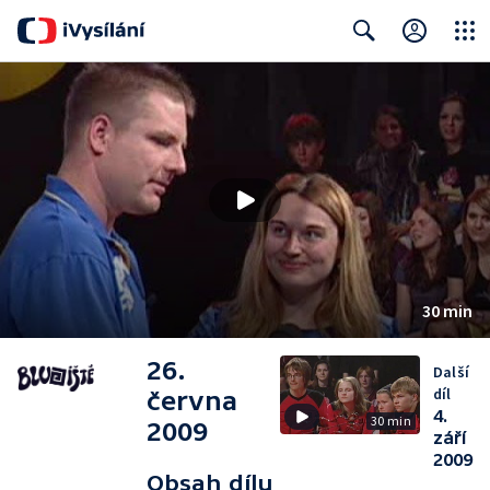
Close
Search
30 min
26.
Další
díl
června
4.
30 min
2009
září
2009
Obsah dílu