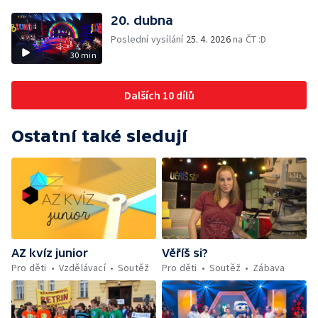
20. dubna
Poslední vysílání
25. 4. 2026
na ČT :D
30 min
Dalších 10 dílů
Ostatní také sledují
AZ kvíz junior
Věříš si?
Pro děti
Vzdělávací
Soutěž
Pro děti
Soutěž
Zábava