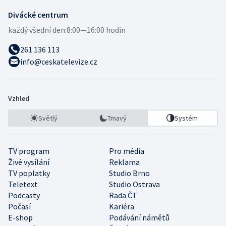
Divácké centrum
každý všední den:
8:00—16:00 hodin
261 136 113
info@ceskatelevize.cz
Vzhled
Světlý
Tmavý
Systém
TV program
Pro média
Živé vysílání
Reklama
TV poplatky
Studio Brno
Teletext
Studio Ostrava
Podcasty
Rada ČT
Počasí
Kariéra
E-shop
Podávání námětů