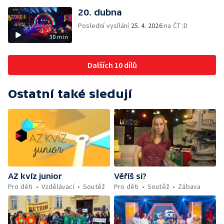
20. dubna
Poslední vysílání
25. 4. 2026
na ČT :D
30 min
Dalších 10 dílů
Ostatní také sledují
AZ kvíz junior
Věříš si?
Pro děti
Vzdělávací
Soutěž
Pro děti
Soutěž
Zábava