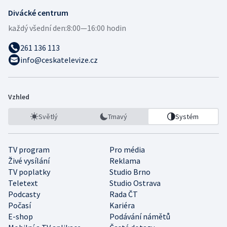
Divácké centrum
každý všední den:
8:00—16:00 hodin
261 136 113
info@ceskatelevize.cz
Vzhled
Světlý
Tmavý
Systém
TV program
Pro média
Živé vysílání
Reklama
TV poplatky
Studio Brno
Teletext
Studio Ostrava
Podcasty
Rada ČT
Počasí
Kariéra
E-shop
Podávání námětů