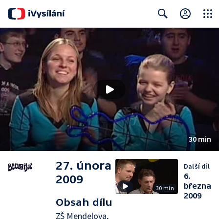
Close
Search
30 min
27. února
Další díl
6.
2009
března
30 min
2009
Obsah dílu
ZŠ Mendelova,