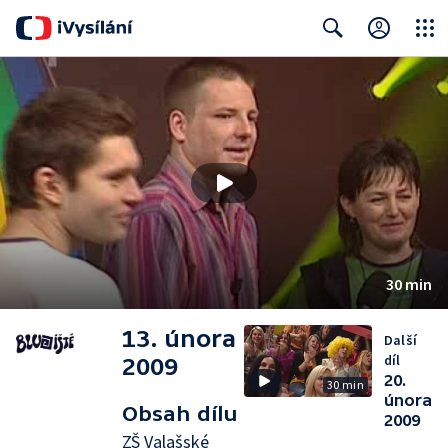
Close
Search
30 min
13. února
Další
díl
2009
20.
30 min
února
Obsah dílu
2009
ZŠ Valašské