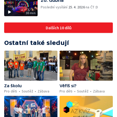
20. dubna
Poslední vysílání
25. 4. 2026
na ČT :D
30 min
Dalších 10 dílů
Ostatní také sledují
Za školu
Věříš si?
Pro děti
Soutěž
Zábava
Pro děti
Soutěž
Zábava