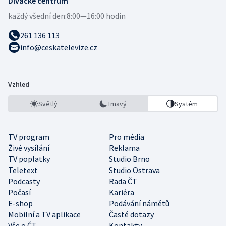
Divácké centrum
každý všední den:
8:00—16:00 hodin
261 136 113
info@ceskatelevize.cz
Vzhled
Světlý
Tmavý
Systém
TV program
Pro média
Živé vysílání
Reklama
TV poplatky
Studio Brno
Teletext
Studio Ostrava
Podcasty
Rada ČT
Počasí
Kariéra
E-shop
Podávání námětů
Mobilní a TV aplikace
Časté dotazy
Vše o ČT
Kontakty