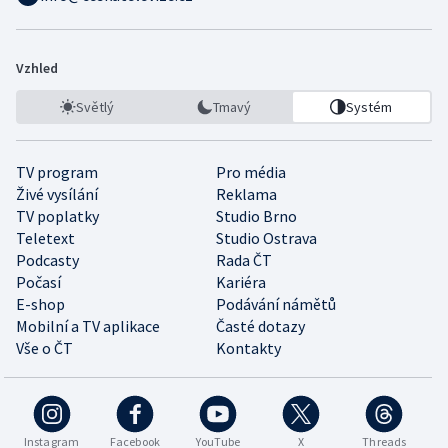
Vzhled
Světlý
Tmavý
Systém
TV program
Pro média
Živé vysílání
Reklama
TV poplatky
Studio Brno
Teletext
Studio Ostrava
Podcasty
Rada ČT
Počasí
Kariéra
E-shop
Podávání námětů
Mobilní a TV aplikace
Časté dotazy
Vše o ČT
Kontakty
Instagram
Facebook
YouTube
X
Threads