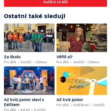
Dalších 10 dílů
Ostatní také sledují
Za školu
Věříš si?
Pro děti
Soutěž
Zábava
Pro děti
Soutěž
Zábava
AZ kvíz junior slaví s
AZ kvíz junior
Déčkem
Pro děti
Vzdělávací
Soutěž
Pro děti
6-8 let
8-10 let