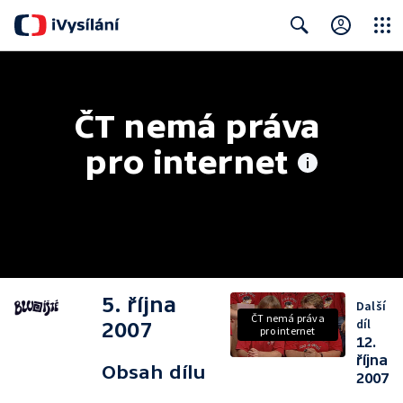
Close
Search
ČT nemá práva 
pro internet
5. října
Další
ČT nemá práva
díl
2007
pro internet
12.
října
Obsah dílu
2007