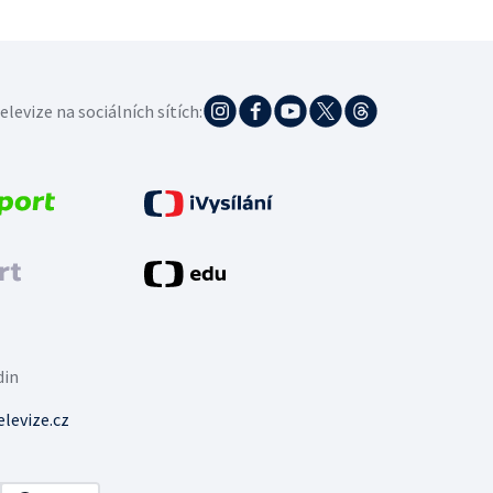
elevize na sociálních sítích:
din
levize.cz