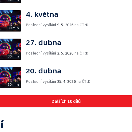
4. května
Poslední vysílání
9. 5. 2026
na ČT :D
30 min
27. dubna
Poslední vysílání
2. 5. 2026
na ČT :D
30 min
20. dubna
Poslední vysílání
25. 4. 2026
na ČT :D
30 min
Dalších 10 dílů
í