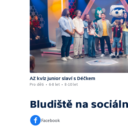
AZ kvíz junior slaví s Déčkem
Pro děti
6-8 let
8-10 let
Bludiště
na sociáln
Facebook