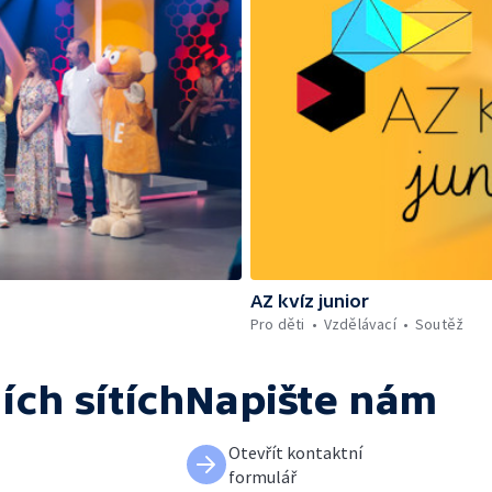
AZ kvíz junior
Pro děti
Vzdělávací
Soutěž
ích sítích
Napište nám
Otevřít kontaktní
formulář