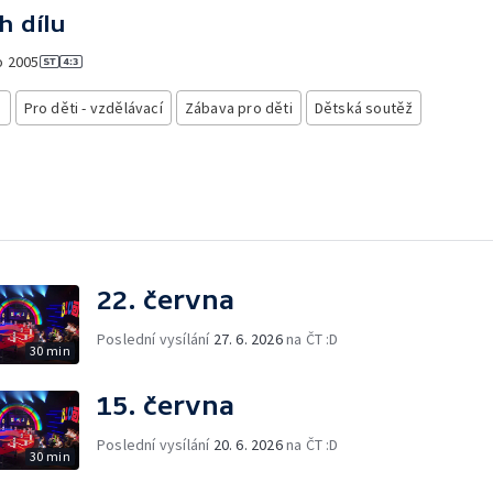
h dílu
o
2005
i
Pro děti - vzdělávací
Zábava pro děti
Dětská soutěž
22. června
Poslední vysílání
27. 6. 2026
na ČT :D
30 min
15. června
Poslední vysílání
20. 6. 2026
na ČT :D
30 min