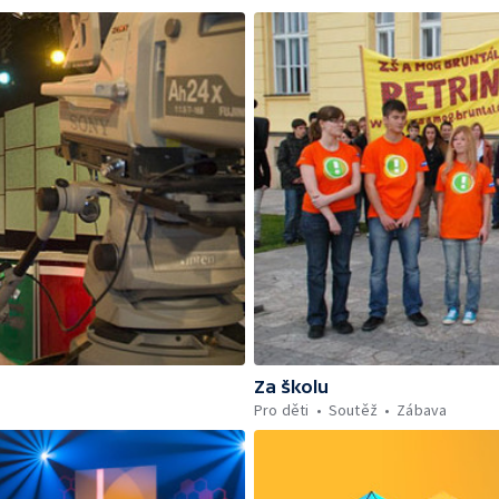
Za školu
Pro děti
Soutěž
Zábava