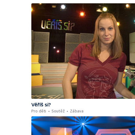
Věříš si?
Pro děti
Soutěž
Zábava