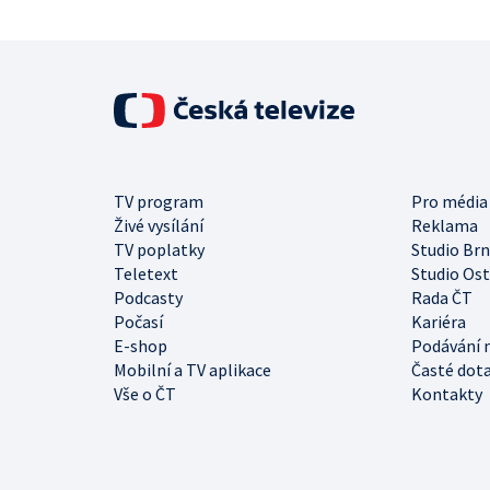
TV program
Pro média
Živé vysílání
Reklama
TV poplatky
Studio Br
Teletext
Studio Os
Podcasty
Rada ČT
Počasí
Kariéra
E-shop
Podávání 
Mobilní a TV aplikace
Časté dot
Vše o ČT
Kontakty