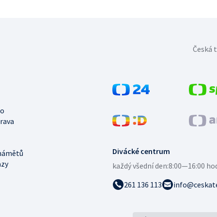
Česká t
no
trava
Divácké centrum
námětů
azy
každý všední den:
8:00—16:00 ho
261 136 113
info@ceskate