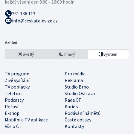
každý všední den:
8:00—16:00 hodin
261 136 113
info@ceskatelevize.cz
Vzhled
Světlý
Tmavý
Systém
TV program
Pro média
Živé vysílání
Reklama
TV poplatky
Studio Brno
Teletext
Studio Ostrava
Podcasty
Rada ČT
Počasí
Kariéra
E-shop
Podávání námětů
Mobilní a TV aplikace
Časté dotazy
Vše o ČT
Kontakty