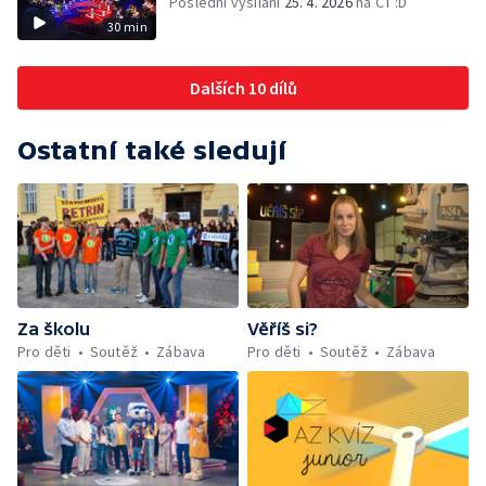
Poslední vysílání
25. 4. 2026
na ČT :D
30 min
Dalších 10 dílů
Ostatní také sledují
Za školu
Věříš si?
Pro děti
Soutěž
Zábava
Pro děti
Soutěž
Zábava