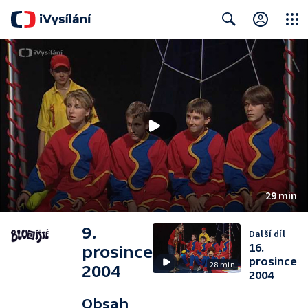
Close
Search
29 min
9.
Další díl
16.
prosince
prosince
28 min
2004
2004
Obsah