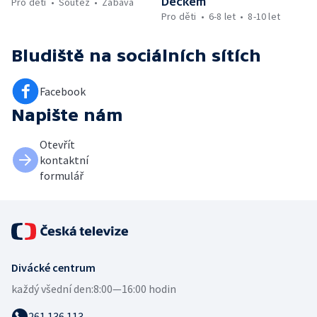
Déčkem
Pro děti
Soutěž
Zábava
Pro děti
6-8 let
8-10 let
Bludiště
na sociálních sítích
Facebook
Napište nám
Otevřít
kontaktní
formulář
Divácké centrum
každý všední den:
8:00—16:00 hodin
261 136 113