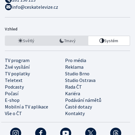
info@ceskatelevize.cz
Vzhled
Světlý
Tmavý
Systém
TV program
Pro média
Živé vysílání
Reklama
TV poplatky
Studio Brno
Teletext
Studio Ostrava
Podcasty
Rada ČT
Počasí
Kariéra
E-shop
Podávání námětů
Mobilní a TV aplikace
Časté dotazy
Vše o ČT
Kontakty