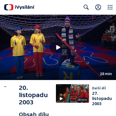
Close
Search
28 min
20.
Další díl
27.
listopadu
listopadu
28 min
2003
2003
Obsah dílu