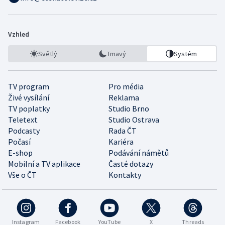
Vzhled
Světlý
Tmavý
Systém
TV program
Pro média
Živé vysílání
Reklama
TV poplatky
Studio Brno
Teletext
Studio Ostrava
Podcasty
Rada ČT
Počasí
Kariéra
E-shop
Podávání námětů
Mobilní a TV aplikace
Časté dotazy
Vše o ČT
Kontakty
Instagram
Facebook
YouTube
X
Threads