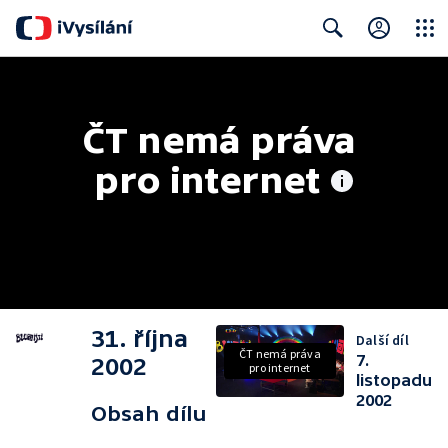
Close
Search
ČT nemá práva 
pro internet
31. října
Další díl
ČT nemá práva
7.
2002
pro internet
listopadu
2002
Obsah dílu