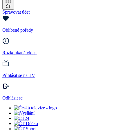
ČT
Spravovat účet
Oblíbené pořady
Rozkoukaná videa
Přihlásit se na TV
Odhlásit se