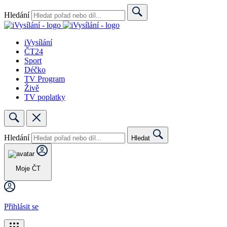
Hledání
Search
iVysílání
ČT24
Sport
Déčko
TV Program
Živě
TV poplatky
Hledání
Search
Close
Hledat
Search
Moje ČT
Přihlásit se