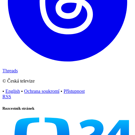
Threads
© Česká televize
•
English
•
Ochrana soukromí
•
Přístupnost
RSS
Rozcestník stránek