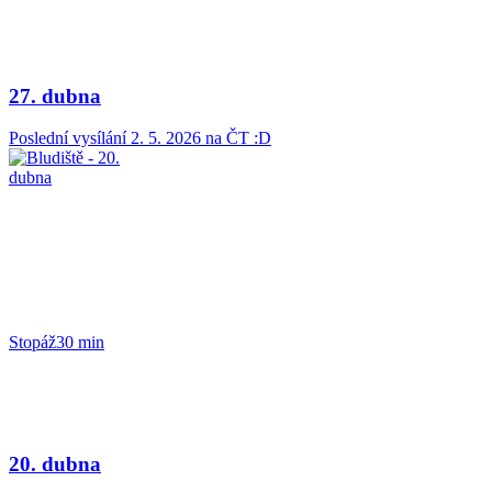
27. dubna
Poslední vysílání
2. 5. 2026
na ČT :D
Stopáž
30 min
20. dubna