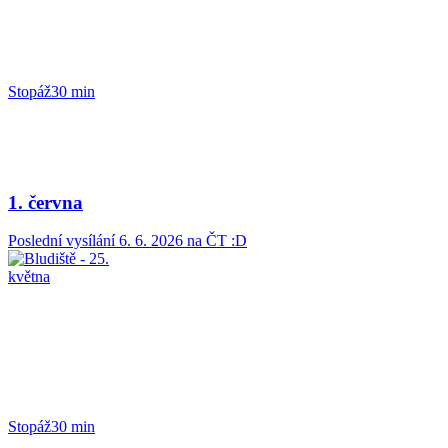
Stopáž
30 min
1. června
Poslední vysílání
6. 6. 2026
na ČT :D
Stopáž
30 min