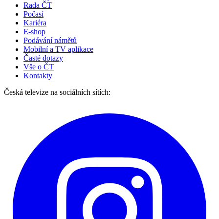
Rada ČT
Počasí
Kariéra
E-shop
Podávání námětů
Mobilní a TV aplikace
Časté dotazy
Vše o ČT
Kontakty
Česká televize na sociálních sítích: