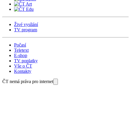
Živé vysílání
TV program
Počasí
Teletext
E-shop
TV poplatky
Vše o ČT
Kontakty
ČT nemá práva pro internet