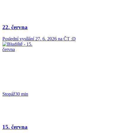
22. června
Poslední vysílání
27. 6. 2026
na ČT :D
Stopáž
30 min
15. června