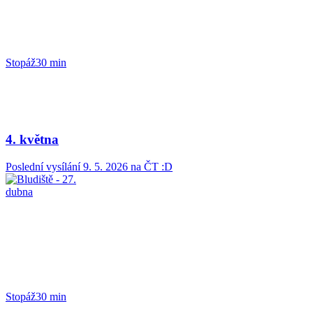
Stopáž
30 min
4. května
Poslední vysílání
9. 5. 2026
na ČT :D
Stopáž
30 min