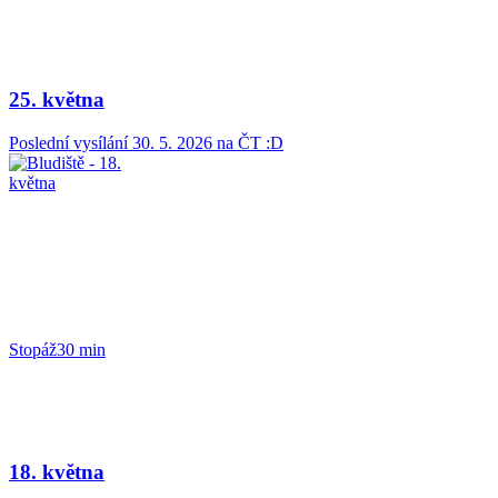
25. května
Poslední vysílání
30. 5. 2026
na ČT :D
Stopáž
30 min
18. května