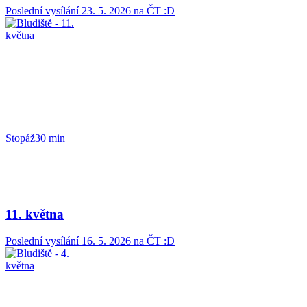
Poslední vysílání
23. 5. 2026
na ČT :D
Stopáž
30 min
11. května
Poslední vysílání
16. 5. 2026
na ČT :D