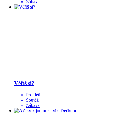
Zábava
Věříš si?
Pro děti
Soutěž
Zábava