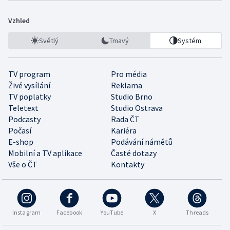
Vzhled
Světlý
Tmavý
Systém
TV program
Pro média
Živé vysílání
Reklama
TV poplatky
Studio Brno
Teletext
Studio Ostrava
Podcasty
Rada ČT
Počasí
Kariéra
E-shop
Podávání námětů
Mobilní a TV aplikace
Časté dotazy
Vše o ČT
Kontakty
Instagram
Facebook
YouTube
X
Threads