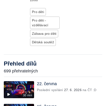
2000
Pro děti
Pro děti -
vzdělávací
Zábava pro děti
Dětská soutěž
Přehled dílů
699 přehratelných
22. června
Poslední vysílání
27. 6. 2026
na ČT :D
30 min