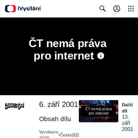
Close
Search
ČT nemá práva 
pro internet
6. září 2001
Další
ČT nemá práva
díl
pro internet
13.
Obsah dílu
září
2001
Vyrobeno
•
Česko