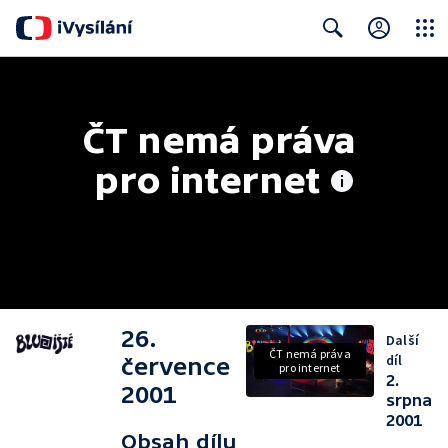
Close
Search
ČT nemá práva 
pro internet
26.
Další
ČT nemá práva
díl
července
pro internet
2.
2001
srpna
2001
Obsah dílu