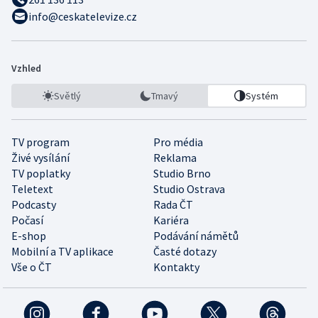
info@ceskatelevize.cz
Vzhled
Světlý
Tmavý
Systém
TV program
Pro média
Živé vysílání
Reklama
TV poplatky
Studio Brno
Teletext
Studio Ostrava
Podcasty
Rada ČT
Počasí
Kariéra
E-shop
Podávání námětů
Mobilní a TV aplikace
Časté dotazy
Vše o ČT
Kontakty