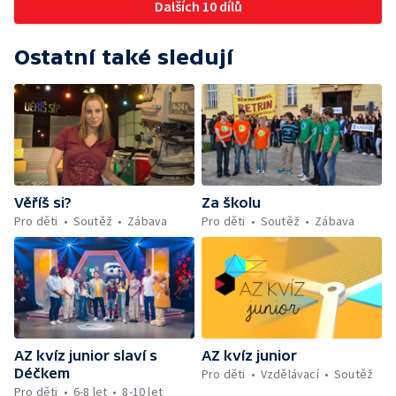
Dalších 10 dílů
Ostatní také sledují
Věříš si?
Za školu
Pro děti
Soutěž
Zábava
Pro děti
Soutěž
Zábava
AZ kvíz junior slaví s
AZ kvíz junior
Déčkem
Pro děti
Vzdělávací
Soutěž
Pro děti
6-8 let
8-10 let