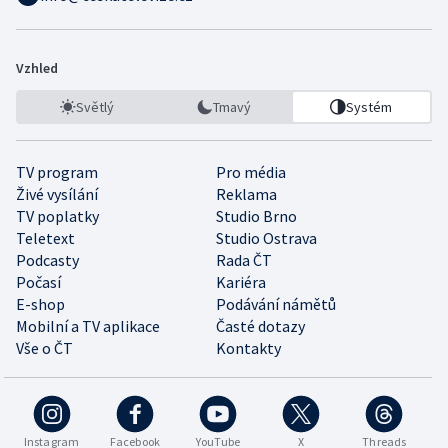
Vzhled
Světlý
Tmavý
Systém
TV program
Pro média
Živé vysílání
Reklama
TV poplatky
Studio Brno
Teletext
Studio Ostrava
Podcasty
Rada ČT
Počasí
Kariéra
E-shop
Podávání námětů
Mobilní a TV aplikace
Časté dotazy
Vše o ČT
Kontakty
Instagram
Facebook
YouTube
X
Threads