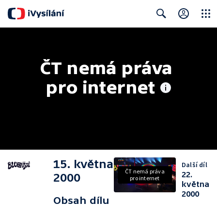
Close
Search
ČT nemá práva 
pro internet
15. května
Další díl
ČT nemá práva
22.
2000
pro internet
května
2000
Obsah dílu