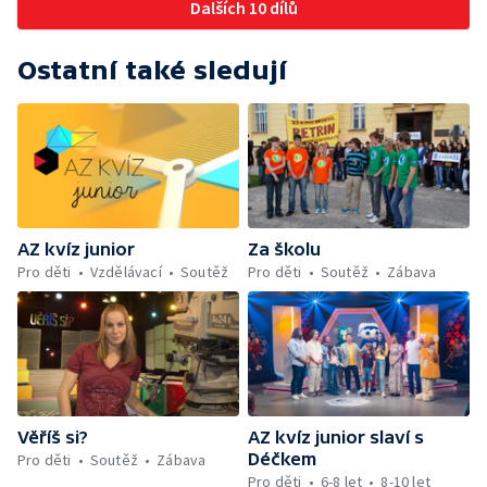
Dalších 10 dílů
Ostatní také sledují
AZ kvíz junior
Za školu
Pro děti
Vzdělávací
Soutěž
Pro děti
Soutěž
Zábava
Věříš si?
AZ kvíz junior slaví s
Déčkem
Pro děti
Soutěž
Zábava
Pro děti
6-8 let
8-10 let