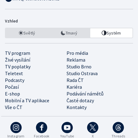
Vzhled
Světlý
Tmavý
Systém
TV program
Pro média
Živé vysílání
Reklama
TV poplatky
Studio Brno
Teletext
Studio Ostrava
Podcasty
Rada ČT
Počasí
Kariéra
E-shop
Podávání námětů
Mobilní a TV aplikace
Časté dotazy
Vše o ČT
Kontakty
Instagram
Facebook
YouTube
X
Threads