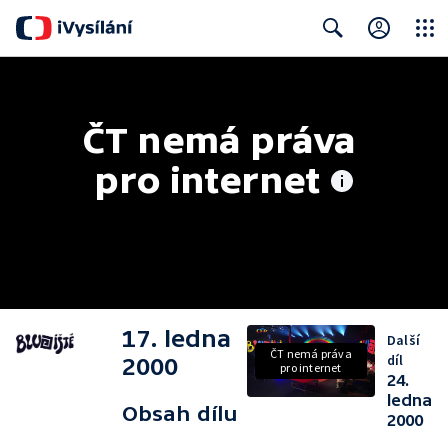
Close
Search
ČT nemá práva 
pro internet
17. ledna
Další
ČT nemá práva
díl
2000
pro internet
24.
ledna
Obsah dílu
2000