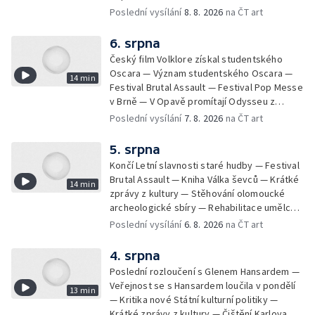
Koncert Marka Ztraceného na Letenské pláni
Poslední vysílání
8. 8. 2026
na ČT art
6. srpna
Český film Volklore získal studentského
Oscara — Význam studentského Oscara —
14 min
Festival Brutal Assault — Festival Pop Messe
v Brně — V Opavě promítají Odysseu z
filmového pásu
Poslední vysílání
7. 8. 2026
na ČT art
5. srpna
Končí Letní slavnosti staré hudby — Festival
Brutal Assault — Kniha Válka ševců — Krátké
14 min
zprávy z kultury — Stěhování olomoucké
archeologické sbíry — Rehabilitace umělce
Milana Knížáka — Trailer na film Osamělý vlk
Poslední vysílání
6. 8. 2026
na ČT art
— Rošíření videohry Mafia: Domovina
4. srpna
Poslední rozloučení s Glenem Hansardem —
Veřejnost se s Hansardem loučila v pondělí
13 min
— Kritika nové Státní kulturní politiky —
Krátké zprávy z kultury — Čištění Karlova