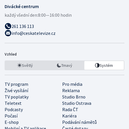
Divácké centrum
každý všední den:
8:00—16:00 hodin
261 136 113
info@ceskatelevize.cz
Vzhled
Světlý
Tmavý
Systém
TV program
Pro média
Živé vysílání
Reklama
TV poplatky
Studio Brno
Teletext
Studio Ostrava
Podcasty
Rada ČT
Počasí
Kariéra
E-shop
Podávání námětů
Mobilní a TV aplikace
Časté dotazy