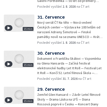
Galerii Portheimka — 50 let od premiéry
filmu Na samotě u lesa — Krátké zprávy z
Poslední vysílání
2. 8. 2026
na ČT art
kultury — Nominace na hudební ceny
Mercury
31. července
Nový seriál ČT Na tělo — Nová vedení
Českých center — Výstava ke 100 letům od
15 min
narození Adrieny Šimotové — Finské
památky nově na seznamu UNESCO — Krátké
zprávy z kultury — Začíná Jiráskův Hronov —
Poslední vysílání
1. 8. 2026
na ČT art
Kulturní tipy
30. července
Dokument o Františku Skálovi — Vzpomínka
na Glena Hansarda — Začíná festival
15 min
elektronické hudby Let It Roll — Festival Let
It Roll — Končí 52. Letní filmová škola —
Krátké zprávy z kultury — Rekonstrukce
Poslední vysílání
31. 7. 2026
na ČT art
varhan v kostele Panny Marie Sněžné
29. července
Zemřel Glen Hansard — Závěr Letní filmové
školy — Drama Láska na LFŠ — Diana
15 min
Rossová poprvé v Česku — Koncert Diany