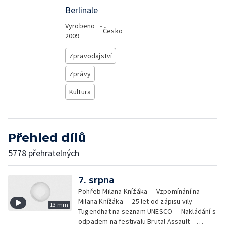
Berlinale
Vyrobeno
•
Česko
2009
Zpravodajství
Zprávy
Kultura
Přehled dílů
5778 přehratelných
7. srpna
Pohřeb Milana Knížáka — Vzpomínání na
Milana Knížáka — 25 let od zápisu vily
13 min
Tugendhat na seznam UNESCO — Nakládání s
odpadem na festivalu Brutal Assault —