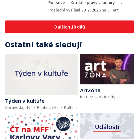
Rossové — Krátké zprávy z kultury —
Výstavy o proměnách Prahy — Zahajení
Poslední vysílání
30. 7. 2026
na ČT art
Litomyšl Festu
Dalších 10 dílů
Ostatní také sledují
ArtZóna
Kultura
Aktuality
Týden v kultuře
Zpravodajství
Publicistika
Kultura