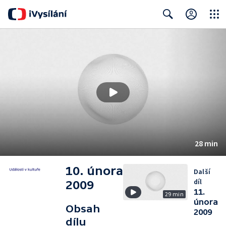
Close
Search
28 min
10. února
Další
díl
2009
11.
29 min
února
Obsah
2009
dílu