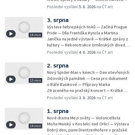
mostu — Archeologický výzkum na
Poslední vysílání
5. 8. 2026
na ČT art
Znojemsku — Natáčení vánoční pohádky pro
neslyšící
3. srpna
Výstava hebrejských tisků — Začíná Prague
Pride — Díla Františka Kyncla a Martina
14 min
Janíčka na jedné výstavě — Krátké zprávy z
kultury — Rekonstrukce brněnských divadel
— Budoucnost Knihovny Václava Havla —
Poslední vysílání
4. 8. 2026
na ČT art
Nové album projektu Aplaus pro dva —
Kulturní tipy
2. srpna
Nový Spider-Man v kinech — Den otevřených
židovských památek — Cena pro dokument
15 min
o Báře Basikové — Přípravy Marka
Ztraceného na pražský koncert — Krátké
zprávy z kultury — Nález historických
Poslední vysílání
3. 8. 2026
na ČT art
bronzových nástrojů
1. srpna
Nové drama Mezi světy — Violoncellista
Misha Maiský v Kostelci nad Orlicí — Výstava
14 min
Dobrý den, pane Dientzenhofere v pražské