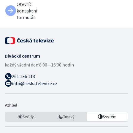
Otevřít
kontaktní
formulář
Divácké centrum
každý všední den:
8:00—16:00 hodin
261 136 113
info@ceskatelevize.cz
Vzhled
Světlý
Tmavý
Systém