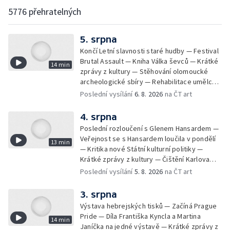
5776 přehratelných
5. srpna
Končí Letní slavnosti staré hudby — Festival
Brutal Assault — Kniha Válka ševců — Krátké
14 min
zprávy z kultury — Stěhování olomoucké
archeologické sbíry — Rehabilitace umělce
Milana Knížáka — Trailer na film Osamělý vlk
Poslední vysílání
6. 8. 2026
na ČT art
— Rošíření videohry Mafia: Domovina
4. srpna
Poslední rozloučení s Glenem Hansardem —
Veřejnost se s Hansardem loučila v pondělí
13 min
— Kritika nové Státní kulturní politiky —
Krátké zprávy z kultury — Čištění Karlova
mostu — Archeologický výzkum na
Poslední vysílání
5. 8. 2026
na ČT art
Znojemsku — Natáčení vánoční pohádky pro
neslyšící
3. srpna
Výstava hebrejských tisků — Začíná Prague
Pride — Díla Františka Kyncla a Martina
14 min
Janíčka na jedné výstavě — Krátké zprávy z