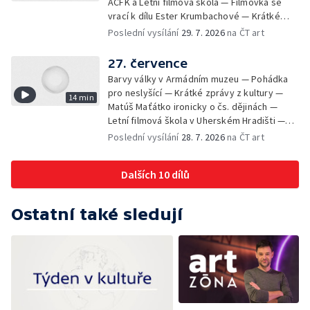
AČFK a Letní filmová škola — Filmovka se
vrací k dílu Ester Krumbachové — Krátké
zprávy z kultury — Antonín Střížek namaloval
Poslední vysílání
29. 7. 2026
na ČT art
Svět od vedle
27. července
Barvy války v Armádním muzeu — Pohádka
pro neslyšící — Krátké zprávy z kultury —
14 min
Matúš Maťátko ironicky o čs. dějinách —
Letní filmová škola v Uherském Hradišti —
Olomoucký U-klub znovu ožije
Poslední vysílání
28. 7. 2026
na ČT art
Dalších 10 dílů
Ostatní také sledují