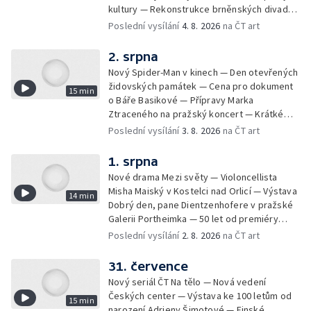
kultury — Rekonstrukce brněnských divadel
— Budoucnost Knihovny Václava Havla —
Poslední vysílání
4. 8. 2026
na ČT art
Nové album projektu Aplaus pro dva —
Kulturní tipy
2. srpna
Nový Spider-Man v kinech — Den otevřených
židovských památek — Cena pro dokument
15 min
o Báře Basikové — Přípravy Marka
Ztraceného na pražský koncert — Krátké
zprávy z kultury — Nález historických
Poslední vysílání
3. 8. 2026
na ČT art
bronzových nástrojů
1. srpna
Nové drama Mezi světy — Violoncellista
Misha Maiský v Kostelci nad Orlicí — Výstava
14 min
Dobrý den, pane Dientzenhofere v pražské
Galerii Portheimka — 50 let od premiéry
filmu Na samotě u lesa — Krátké zprávy z
Poslední vysílání
2. 8. 2026
na ČT art
kultury — Nominace na hudební ceny
Mercury
31. července
Nový seriál ČT Na tělo — Nová vedení
Českých center — Výstava ke 100 letům od
15 min
narození Adrieny Šimotové — Finské