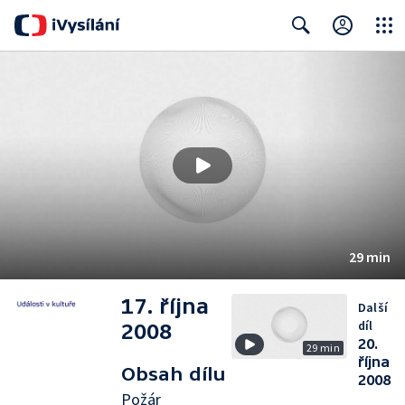
Close
Search
29 min
17. října
Další
díl
2008
20.
29 min
října
Obsah dílu
2008
Požár