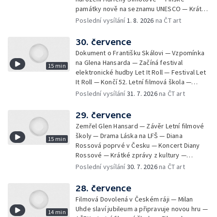
památky nově na seznamu UNESCO — Krátké
zprávy z kultury — Začíná Jiráskův Hronov —
Poslední vysílání
1. 8. 2026
na ČT art
Kulturní tipy
30. července
Dokument o Františku Skálovi — Vzpomínka
na Glena Hansarda — Začíná festival
15 min
elektronické hudby Let It Roll — Festival Let
It Roll — Končí 52. Letní filmová škola —
Krátké zprávy z kultury — Rekonstrukce
Poslední vysílání
31. 7. 2026
na ČT art
varhan v kostele Panny Marie Sněžné
29. července
Zemřel Glen Hansard — Závěr Letní filmové
školy — Drama Láska na LFŠ — Diana
15 min
Rossová poprvé v Česku — Koncert Diany
Rossové — Krátké zprávy z kultury —
Výstavy o proměnách Prahy — Zahajení
Poslední vysílání
30. 7. 2026
na ČT art
Litomyšl Festu
28. července
Filmová Dovolená v Českém ráji — Milan
Uhde slaví jubileum a připravuje novou hru —
14 min