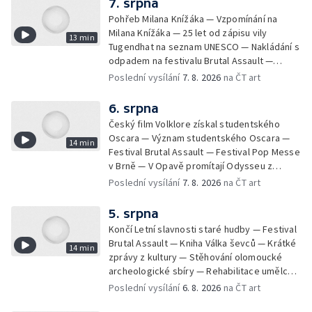
7. srpna
Pohřeb Milana Knížáka — Vzpomínání na
Milana Knížáka — 25 let od zápisu vily
13 min
Tugendhat na seznam UNESCO — Nakládání s
odpadem na festivalu Brutal Assault —
Koncert Marka Ztraceného na Letenské pláni
Poslední vysílání
7. 8. 2026
na ČT art
6. srpna
Český film Volklore získal studentského
Oscara — Význam studentského Oscara —
14 min
Festival Brutal Assault — Festival Pop Messe
v Brně — V Opavě promítají Odysseu z
filmového pásu
Poslední vysílání
7. 8. 2026
na ČT art
5. srpna
Končí Letní slavnosti staré hudby — Festival
Brutal Assault — Kniha Válka ševců — Krátké
14 min
zprávy z kultury — Stěhování olomoucké
archeologické sbíry — Rehabilitace umělce
Milana Knížáka — Trailer na film Osamělý vlk
Poslední vysílání
6. 8. 2026
na ČT art
— Rošíření videohry Mafia: Domovina