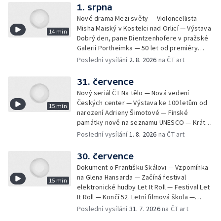
1. srpna
Nové drama Mezi světy — Violoncellista
Misha Maiský v Kostelci nad Orlicí — Výstava
14 min
Dobrý den, pane Dientzenhofere v pražské
Galerii Portheimka — 50 let od premiéry
filmu Na samotě u lesa — Krátké zprávy z
Poslední vysílání
2. 8. 2026
na ČT art
kultury — Nominace na hudební ceny
Mercury
31. července
Nový seriál ČT Na tělo — Nová vedení
Českých center — Výstava ke 100 letům od
15 min
narození Adrieny Šimotové — Finské
památky nově na seznamu UNESCO — Krátké
zprávy z kultury — Začíná Jiráskův Hronov —
Poslední vysílání
1. 8. 2026
na ČT art
Kulturní tipy
30. července
Dokument o Františku Skálovi — Vzpomínka
na Glena Hansarda — Začíná festival
15 min
elektronické hudby Let It Roll — Festival Let
It Roll — Končí 52. Letní filmová škola —
Krátké zprávy z kultury — Rekonstrukce
Poslední vysílání
31. 7. 2026
na ČT art
varhan v kostele Panny Marie Sněžné