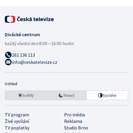
Divácké centrum
každý všední den:
8:00—16:00 hodin
261 136 113
info@ceskatelevize.cz
Vzhled
Světlý
Tmavý
Systém
TV program
Pro média
Živé vysílání
Reklama
TV poplatky
Studio Brno