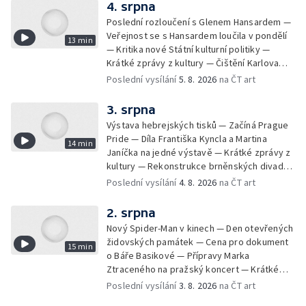
4. srpna
Poslední rozloučení s Glenem Hansardem —
Veřejnost se s Hansardem loučila v pondělí
13 min
— Kritika nové Státní kulturní politiky —
Krátké zprávy z kultury — Čištění Karlova
mostu — Archeologický výzkum na
Poslední vysílání
5. 8. 2026
na ČT art
Znojemsku — Natáčení vánoční pohádky pro
neslyšící
3. srpna
Výstava hebrejských tisků — Začíná Prague
Pride — Díla Františka Kyncla a Martina
14 min
Janíčka na jedné výstavě — Krátké zprávy z
kultury — Rekonstrukce brněnských divadel
— Budoucnost Knihovny Václava Havla —
Poslední vysílání
4. 8. 2026
na ČT art
Nové album projektu Aplaus pro dva —
Kulturní tipy
2. srpna
Nový Spider-Man v kinech — Den otevřených
židovských památek — Cena pro dokument
15 min
o Báře Basikové — Přípravy Marka
Ztraceného na pražský koncert — Krátké
zprávy z kultury — Nález historických
Poslední vysílání
3. 8. 2026
na ČT art
bronzových nástrojů