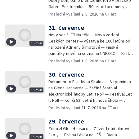
Dobrý den, pane Dientzenhofere v pražské
Galerii Portheimka — 50 let od premiéry
filmu Na samotě u lesa — Krátké zprávy z
Poslední vysílání
2. 8. 2026
na ČT art
kultury — Nominace na hudební ceny
Mercury
31. července
Nový seriál ČT Na tělo — Nová vedení
Českých center — Výstava ke 100 letům od
15 min
narození Adrieny Šimotové — Finské
památky nově na seznamu UNESCO — Krátké
zprávy z kultury — Začíná Jiráskův Hronov —
Poslední vysílání
1. 8. 2026
na ČT art
Kulturní tipy
30. července
Dokument o Františku Skálovi — Vzpomínka
na Glena Hansarda — Začíná festival
15 min
elektronické hudby Let It Roll — Festival Let
It Roll — Končí 52. Letní filmová škola —
Krátké zprávy z kultury — Rekonstrukce
Poslední vysílání
31. 7. 2026
na ČT art
varhan v kostele Panny Marie Sněžné
29. července
Zemřel Glen Hansard — Závěr Letní filmové
školy — Drama Láska na LFŠ — Diana
15 min