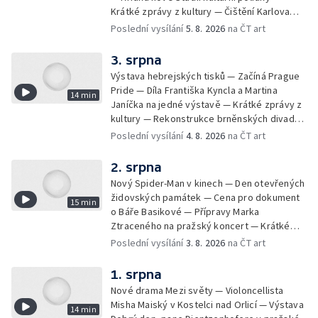
Krátké zprávy z kultury — Čištění Karlova
mostu — Archeologický výzkum na
Poslední vysílání
5. 8. 2026
na ČT art
Znojemsku — Natáčení vánoční pohádky pro
neslyšící
3. srpna
Výstava hebrejských tisků — Začíná Prague
Pride — Díla Františka Kyncla a Martina
14 min
Janíčka na jedné výstavě — Krátké zprávy z
kultury — Rekonstrukce brněnských divadel
— Budoucnost Knihovny Václava Havla —
Poslední vysílání
4. 8. 2026
na ČT art
Nové album projektu Aplaus pro dva —
Kulturní tipy
2. srpna
Nový Spider-Man v kinech — Den otevřených
židovských památek — Cena pro dokument
15 min
o Báře Basikové — Přípravy Marka
Ztraceného na pražský koncert — Krátké
zprávy z kultury — Nález historických
Poslední vysílání
3. 8. 2026
na ČT art
bronzových nástrojů
1. srpna
Nové drama Mezi světy — Violoncellista
Misha Maiský v Kostelci nad Orlicí — Výstava
14 min