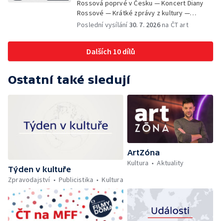
Rossová poprvé v Česku — Koncert Diany
Rossové — Krátké zprávy z kultury —
Výstavy o proměnách Prahy — Zahajení
Poslední vysílání
30. 7. 2026
na ČT art
Litomyšl Festu
Dalších 10 dílů
Ostatní také sledují
ArtZóna
Kultura
Aktuality
Týden v kultuře
Zpravodajství
Publicistika
Kultura