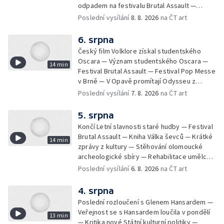
odpadem na festivalu Brutal Assault —
Koncert Marka Ztraceného na Letenské pláni
Poslední vysílání
8. 8. 2026
na ČT art
6. srpna
Český film Volklore získal studentského
Oscara — Význam studentského Oscara —
14 min
Festival Brutal Assault — Festival Pop Messe
v Brně — V Opavě promítají Odysseu z
filmového pásu
Poslední vysílání
7. 8. 2026
na ČT art
5. srpna
Končí Letní slavnosti staré hudby — Festival
Brutal Assault — Kniha Válka ševců — Krátké
14 min
zprávy z kultury — Stěhování olomoucké
archeologické sbíry — Rehabilitace umělce
Milana Knížáka — Trailer na film Osamělý vlk
Poslední vysílání
6. 8. 2026
na ČT art
— Rošíření videohry Mafia: Domovina
4. srpna
Poslední rozloučení s Glenem Hansardem —
Veřejnost se s Hansardem loučila v pondělí
13 min
— Kritika nové Státní kulturní politiky —