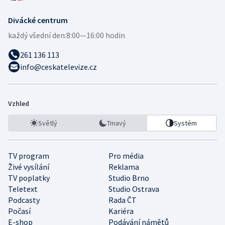
Divácké centrum
každý všední den:
8:00—16:00 hodin
261 136 113
info@ceskatelevize.cz
Vzhled
Světlý
Tmavý
Systém
TV program
Pro média
Živé vysílání
Reklama
TV poplatky
Studio Brno
Teletext
Studio Ostrava
Podcasty
Rada ČT
Počasí
Kariéra
E-shop
Podávání námětů