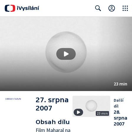
Close
Search
23 min
27. srpna
Další
díl
2007
28.
23 min
srpna
Obsah dílu
2007
Film Maharal na