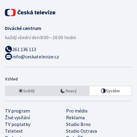
Divácké centrum
každý všední den:
8:00—16:00 hodin
261 136 113
info@ceskatelevize.cz
Vzhled
Světlý
Tmavý
Systém
TV program
Pro média
Živé vysílání
Reklama
TV poplatky
Studio Brno
Teletext
Studio Ostrava