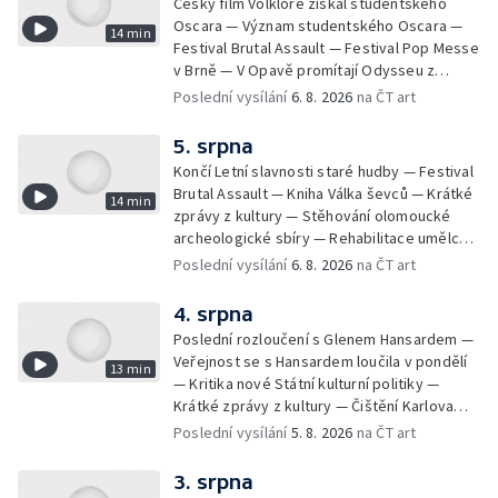
Český film Volklore získal studentského
Oscara — Význam studentského Oscara —
14 min
Festival Brutal Assault — Festival Pop Messe
v Brně — V Opavě promítají Odysseu z
filmového pásu
Poslední vysílání
6. 8. 2026
na ČT art
5. srpna
Končí Letní slavnosti staré hudby — Festival
Brutal Assault — Kniha Válka ševců — Krátké
14 min
zprávy z kultury — Stěhování olomoucké
archeologické sbíry — Rehabilitace umělce
Milana Knížáka — Trailer na film Osamělý vlk
Poslední vysílání
6. 8. 2026
na ČT art
— Rošíření videohry Mafia: Domovina
4. srpna
Poslední rozloučení s Glenem Hansardem —
Veřejnost se s Hansardem loučila v pondělí
13 min
— Kritika nové Státní kulturní politiky —
Krátké zprávy z kultury — Čištění Karlova
mostu — Archeologický výzkum na
Poslední vysílání
5. 8. 2026
na ČT art
Znojemsku — Natáčení vánoční pohádky pro
neslyšící
3. srpna