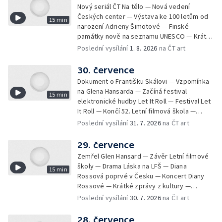
Nový seriál ČT Na tělo — Nová vedení
Českých center — Výstava ke 100 letům od
15 min
narození Adrieny Šimotové — Finské
památky nově na seznamu UNESCO — Krátké
zprávy z kultury — Začíná Jiráskův Hronov —
Poslední vysílání
1. 8. 2026
na ČT art
Kulturní tipy
30. července
Dokument o Františku Skálovi — Vzpomínka
na Glena Hansarda — Začíná festival
15 min
elektronické hudby Let It Roll — Festival Let
It Roll — Končí 52. Letní filmová škola —
Krátké zprávy z kultury — Rekonstrukce
Poslední vysílání
31. 7. 2026
na ČT art
varhan v kostele Panny Marie Sněžné
29. července
Zemřel Glen Hansard — Závěr Letní filmové
školy — Drama Láska na LFŠ — Diana
15 min
Rossová poprvé v Česku — Koncert Diany
Rossové — Krátké zprávy z kultury —
Výstavy o proměnách Prahy — Zahajení
Poslední vysílání
30. 7. 2026
na ČT art
Litomyšl Festu
28. července