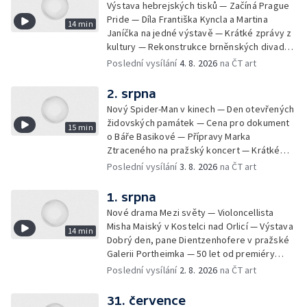
Výstava hebrejských tisků — Začíná Prague
Pride — Díla Františka Kyncla a Martina
14 min
Janíčka na jedné výstavě — Krátké zprávy z
kultury — Rekonstrukce brněnských divadel
— Budoucnost Knihovny Václava Havla —
Poslední vysílání
4. 8. 2026
na ČT art
Nové album projektu Aplaus pro dva —
Kulturní tipy
2. srpna
Nový Spider-Man v kinech — Den otevřených
židovských památek — Cena pro dokument
15 min
o Báře Basikové — Přípravy Marka
Ztraceného na pražský koncert — Krátké
zprávy z kultury — Nález historických
Poslední vysílání
3. 8. 2026
na ČT art
bronzových nástrojů
1. srpna
Nové drama Mezi světy — Violoncellista
Misha Maiský v Kostelci nad Orlicí — Výstava
14 min
Dobrý den, pane Dientzenhofere v pražské
Galerii Portheimka — 50 let od premiéry
filmu Na samotě u lesa — Krátké zprávy z
Poslední vysílání
2. 8. 2026
na ČT art
kultury — Nominace na hudební ceny
Mercury
31. července