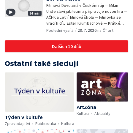
Filmová Dovolená v Českém ráji — Milan
Uhde slaví jubileum a připravuje novou hru —
14 min
AČFK a Letní filmová škola — Filmovka se
vrací k dílu Ester Krumbachové — Krátké
zprávy z kultury — Antonín Střížek namaloval
Poslední vysílání
29. 7. 2026
na ČT art
Svět od vedle
Dalších 10 dílů
Ostatní také sledují
ArtZóna
Kultura
Aktuality
Týden v kultuře
Zpravodajství
Publicistika
Kultura