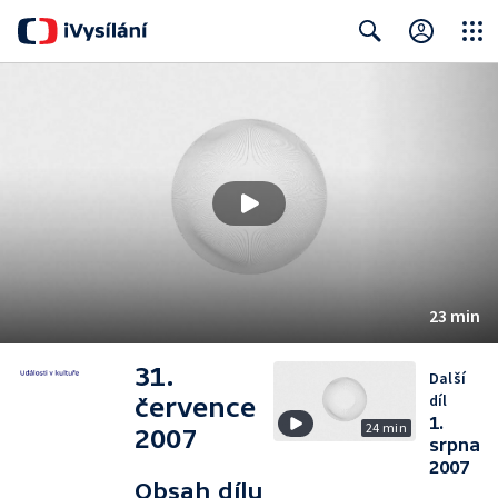
Close
Search
23 min
31.
Další
díl
července
1.
24 min
2007
srpna
2007
Obsah dílu