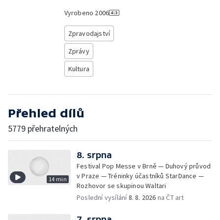
Vyrobeno
2006
Zpravodajství
Zprávy
Kultura
Přehled dílů
5779 přehratelných
8. srpna
Festival Pop Messe v Brně — Duhový průvod
v Praze — Tréninky účastníků StarDance —
14 min
Rozhovor se skupinou Waltari
Poslední vysílání
8. 8. 2026
na ČT art
7. srpna