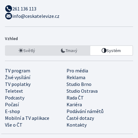
261 136 113
info@ceskatelevize.cz
Vzhled
Světlý
Tmavý
Systém
TV program
Pro média
Živé vysílání
Reklama
TV poplatky
Studio Brno
Teletext
Studio Ostrava
Podcasty
Rada ČT
Počasí
Kariéra
E-shop
Podávání námětů
Mobilní a TV aplikace
Časté dotazy
Vše o ČT
Kontakty