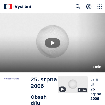
Close
Search
4 min
25. srpna
Další
díl
2006
26.
4 min
srpna
Obsah
2006
dílu