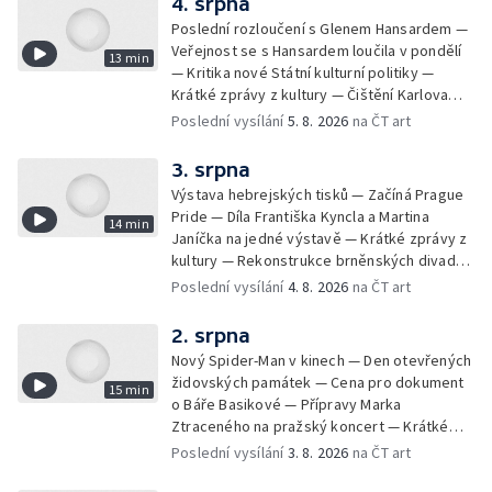
4. srpna
Poslední rozloučení s Glenem Hansardem —
Veřejnost se s Hansardem loučila v pondělí
13 min
— Kritika nové Státní kulturní politiky —
Krátké zprávy z kultury — Čištění Karlova
mostu — Archeologický výzkum na
Poslední vysílání
5. 8. 2026
na ČT art
Znojemsku — Natáčení vánoční pohádky pro
neslyšící
3. srpna
Výstava hebrejských tisků — Začíná Prague
Pride — Díla Františka Kyncla a Martina
14 min
Janíčka na jedné výstavě — Krátké zprávy z
kultury — Rekonstrukce brněnských divadel
— Budoucnost Knihovny Václava Havla —
Poslední vysílání
4. 8. 2026
na ČT art
Nové album projektu Aplaus pro dva —
Kulturní tipy
2. srpna
Nový Spider-Man v kinech — Den otevřených
židovských památek — Cena pro dokument
15 min
o Báře Basikové — Přípravy Marka
Ztraceného na pražský koncert — Krátké
zprávy z kultury — Nález historických
Poslední vysílání
3. 8. 2026
na ČT art
bronzových nástrojů