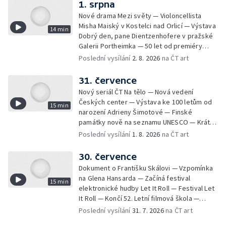
1. srpna
Nové drama Mezi světy — Violoncellista
Misha Maiský v Kostelci nad Orlicí — Výstava
14 min
Dobrý den, pane Dientzenhofere v pražské
Galerii Portheimka — 50 let od premiéry
filmu Na samotě u lesa — Krátké zprávy z
Poslední vysílání
2. 8. 2026
na ČT art
kultury — Nominace na hudební ceny
Mercury
31. července
Nový seriál ČT Na tělo — Nová vedení
Českých center — Výstava ke 100 letům od
15 min
narození Adrieny Šimotové — Finské
památky nově na seznamu UNESCO — Krátké
zprávy z kultury — Začíná Jiráskův Hronov —
Poslední vysílání
1. 8. 2026
na ČT art
Kulturní tipy
30. července
Dokument o Františku Skálovi — Vzpomínka
na Glena Hansarda — Začíná festival
15 min
elektronické hudby Let It Roll — Festival Let
It Roll — Končí 52. Letní filmová škola —
Krátké zprávy z kultury — Rekonstrukce
Poslední vysílání
31. 7. 2026
na ČT art
varhan v kostele Panny Marie Sněžné