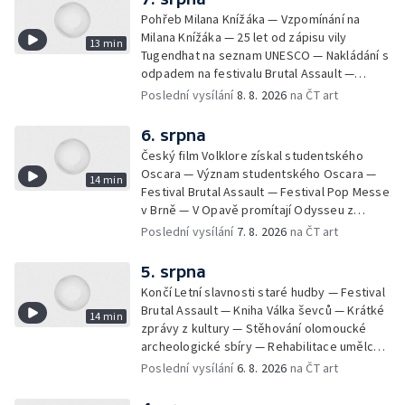
Pohřeb Milana Knížáka — Vzpomínání na
Milana Knížáka — 25 let od zápisu vily
13 min
Tugendhat na seznam UNESCO — Nakládání s
odpadem na festivalu Brutal Assault —
Koncert Marka Ztraceného na Letenské pláni
Poslední vysílání
8. 8. 2026
na ČT art
6. srpna
Český film Volklore získal studentského
Oscara — Význam studentského Oscara —
14 min
Festival Brutal Assault — Festival Pop Messe
v Brně — V Opavě promítají Odysseu z
filmového pásu
Poslední vysílání
7. 8. 2026
na ČT art
5. srpna
Končí Letní slavnosti staré hudby — Festival
Brutal Assault — Kniha Válka ševců — Krátké
14 min
zprávy z kultury — Stěhování olomoucké
archeologické sbíry — Rehabilitace umělce
Milana Knížáka — Trailer na film Osamělý vlk
Poslední vysílání
6. 8. 2026
na ČT art
— Rošíření videohry Mafia: Domovina