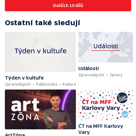
Dalších 10 dílů
Ostatní také sledují
Události
Zpravodajství
Zprávy
Týden v kultuře
Zpravodajství
Publicistika
Kultura
ČT na MFF Karlovy
Vary
ArtZóna