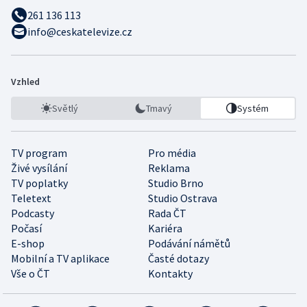
261 136 113
info@ceskatelevize.cz
Vzhled
Světlý
Tmavý
Systém
TV program
Pro média
Živé vysílání
Reklama
TV poplatky
Studio Brno
Teletext
Studio Ostrava
Podcasty
Rada ČT
Počasí
Kariéra
E-shop
Podávání námětů
Mobilní a TV aplikace
Časté dotazy
Vše o ČT
Kontakty