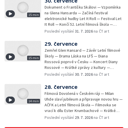
30. července
Dokument o Františku Skálovi — Vzpomínka
na Glena Hansarda — Začíná festival
15 min
elektronické hudby Let It Roll — Festival Let
It Roll — Končí 52. Letní filmová škola —
Krátké zprávy z kultury — Rekonstrukce
Poslední vysílání
31. 7. 2026
na ČT art
varhan v kostele Panny Marie Sněžné
29. července
Zemřel Glen Hansard — Závěr Letní filmové
školy — Drama Láska na LFŠ — Diana
15 min
Rossová poprvé v Česku — Koncert Diany
Rossové — Krátké zprávy z kultury —
Výstavy o proměnách Prahy — Zahajení
Poslední vysílání
30. 7. 2026
na ČT art
Litomyšl Festu
28. července
Filmová Dovolená v Českém ráji — Milan
Uhde slaví jubileum a připravuje novou hru —
14 min
AČFK a Letní filmová škola — Filmovka se
vrací k dílu Ester Krumbachové — Krátké
zprávy z kultury — Antonín Střížek namaloval
Poslední vysílání
29. 7. 2026
na ČT art
Svět od vedle