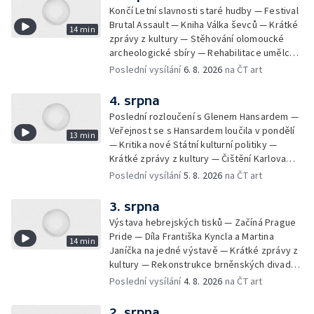
Končí Letní slavnosti staré hudby — Festival
Brutal Assault — Kniha Válka ševců — Krátké
14 min
zprávy z kultury — Stěhování olomoucké
archeologické sbíry — Rehabilitace umělce
Milana Knížáka — Trailer na film Osamělý vlk
Poslední vysílání
6. 8. 2026
na ČT art
— Rošíření videohry Mafia: Domovina
4. srpna
Poslední rozloučení s Glenem Hansardem —
Veřejnost se s Hansardem loučila v pondělí
13 min
— Kritika nové Státní kulturní politiky —
Krátké zprávy z kultury — Čištění Karlova
mostu — Archeologický výzkum na
Poslední vysílání
5. 8. 2026
na ČT art
Znojemsku — Natáčení vánoční pohádky pro
neslyšící
3. srpna
Výstava hebrejských tisků — Začíná Prague
Pride — Díla Františka Kyncla a Martina
14 min
Janíčka na jedné výstavě — Krátké zprávy z
kultury — Rekonstrukce brněnských divadel
— Budoucnost Knihovny Václava Havla —
Poslední vysílání
4. 8. 2026
na ČT art
Nové album projektu Aplaus pro dva —
Kulturní tipy
2. srpna