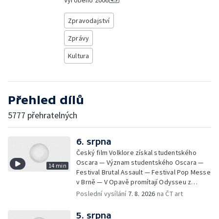
Vyrobeno
2006
Zpravodajství
Zprávy
Kultura
Přehled dílů
5777 přehratelných
6. srpna
Český film Volklore získal studentského
Oscara — Význam studentského Oscara —
14 min
Festival Brutal Assault — Festival Pop Messe
v Brně — V Opavě promítají Odysseu z
filmového pásu
Poslední vysílání
7. 8. 2026
na ČT art
5. srpna