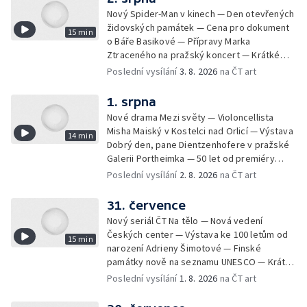
Nový Spider-Man v kinech — Den otevřených
židovských památek — Cena pro dokument
15 min
o Báře Basikové — Přípravy Marka
Ztraceného na pražský koncert — Krátké
zprávy z kultury — Nález historických
Poslední vysílání
3. 8. 2026
na ČT art
bronzových nástrojů
1. srpna
Nové drama Mezi světy — Violoncellista
Misha Maiský v Kostelci nad Orlicí — Výstava
14 min
Dobrý den, pane Dientzenhofere v pražské
Galerii Portheimka — 50 let od premiéry
filmu Na samotě u lesa — Krátké zprávy z
Poslední vysílání
2. 8. 2026
na ČT art
kultury — Nominace na hudební ceny
Mercury
31. července
Nový seriál ČT Na tělo — Nová vedení
Českých center — Výstava ke 100 letům od
15 min
narození Adrieny Šimotové — Finské
památky nově na seznamu UNESCO — Krátké
zprávy z kultury — Začíná Jiráskův Hronov —
Poslední vysílání
1. 8. 2026
na ČT art
Kulturní tipy