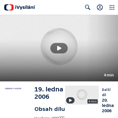
Close
Search
4 min
19. ledna
Další
díl
2006
20.
4 min
ledna
Obsah dílu
2006