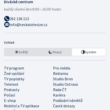
Divácké centrum
každý všední den:
8:00—16:00 hodin
261 136 113
info@ceskatelevize.cz
Vzhled
Světlý
Tmavý
Systém
TV program
Pro média
Živé vysílání
Reklama
TV poplatky
Studio Brno
Teletext
Studio Ostrava
Podcasty
Rada ČT
Počasí
Kariéra
E-shop
Podávání námětů
Mobilní a TV aplikace
Časté dotazy