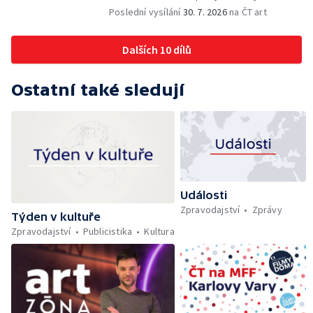
Výstavy o proměnách Prahy — Zahajení
Poslední vysílání
30. 7. 2026
na ČT art
Litomyšl Festu
Dalších 10 dílů
Ostatní také sledují
Události
Zpravodajství
Zprávy
Týden v kultuře
Zpravodajství
Publicistika
Kultura