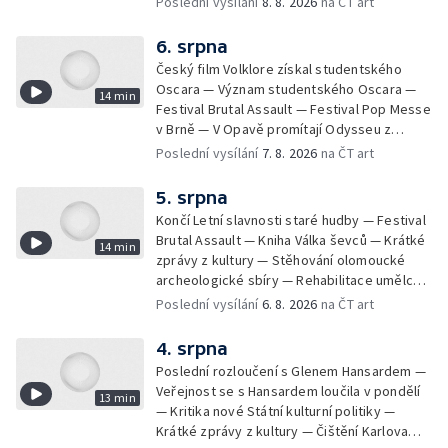
Poslední vysílání
8. 8. 2026
na ČT art
6. srpna
Český film Volklore získal studentského
Oscara — Význam studentského Oscara —
14 min
Festival Brutal Assault — Festival Pop Messe
v Brně — V Opavě promítají Odysseu z
filmového pásu
Poslední vysílání
7. 8. 2026
na ČT art
5. srpna
Končí Letní slavnosti staré hudby — Festival
Brutal Assault — Kniha Válka ševců — Krátké
14 min
zprávy z kultury — Stěhování olomoucké
archeologické sbíry — Rehabilitace umělce
Milana Knížáka — Trailer na film Osamělý vlk
Poslední vysílání
6. 8. 2026
na ČT art
— Rošíření videohry Mafia: Domovina
4. srpna
Poslední rozloučení s Glenem Hansardem —
Veřejnost se s Hansardem loučila v pondělí
13 min
— Kritika nové Státní kulturní politiky —
Krátké zprávy z kultury — Čištění Karlova