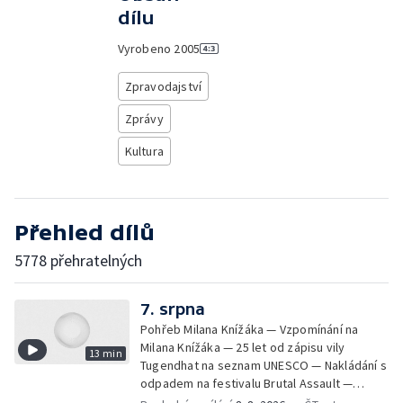
dílu
Vyrobeno
2005
Zpravodajství
Zprávy
Kultura
Přehled dílů
5778 přehratelných
7. srpna
Pohřeb Milana Knížáka — Vzpomínání na
Milana Knížáka — 25 let od zápisu vily
13 min
Tugendhat na seznam UNESCO — Nakládání s
odpadem na festivalu Brutal Assault —
Koncert Marka Ztraceného na Letenské pláni