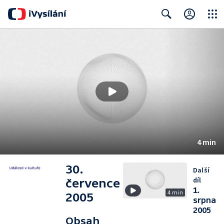
Close
Search
4 min
30.
Další
díl
července
1.
4 min
2005
srpna
2005
Obsah