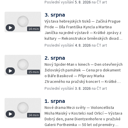
mostu — Archeologický výzkum na
Poslední vysílání
5. 8. 2026
na ČT art
Znojemsku — Natáčení vánoční pohádky pro
neslyšící
3. srpna
Výstava hebrejských tisků — Začíná Prague
Pride — Díla Františka Kyncla a Martina
14 min
Janíčka na jedné výstavě — Krátké zprávy z
kultury — Rekonstrukce brněnských divadel
— Budoucnost Knihovny Václava Havla —
Poslední vysílání
4. 8. 2026
na ČT art
Nové album projektu Aplaus pro dva —
Kulturní tipy
2. srpna
Nový Spider-Man v kinech — Den otevřených
židovských památek — Cena pro dokument
15 min
o Báře Basikové — Přípravy Marka
Ztraceného na pražský koncert — Krátké
zprávy z kultury — Nález historických
Poslední vysílání
3. 8. 2026
na ČT art
bronzových nástrojů
1. srpna
Nové drama Mezi světy — Violoncellista
Misha Maiský v Kostelci nad Orlicí — Výstava
14 min
Dobrý den, pane Dientzenhofere v pražské
Galerii Portheimka — 50 let od premiéry