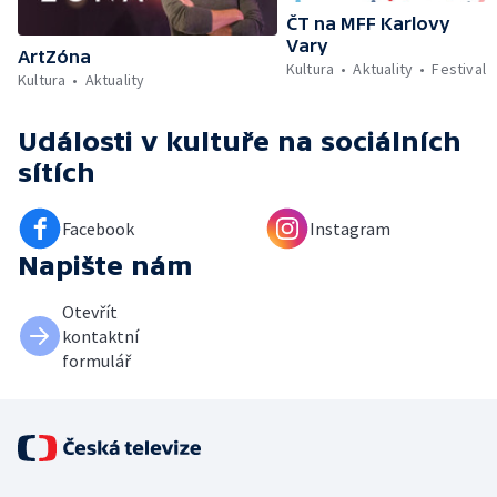
ČT na MFF Karlovy
Vary
ArtZóna
Kultura
Aktuality
Festival
Kultura
Aktuality
Události v kultuře
na sociálních
sítích
Facebook
Instagram
Napište nám
Otevřít
kontaktní
formulář