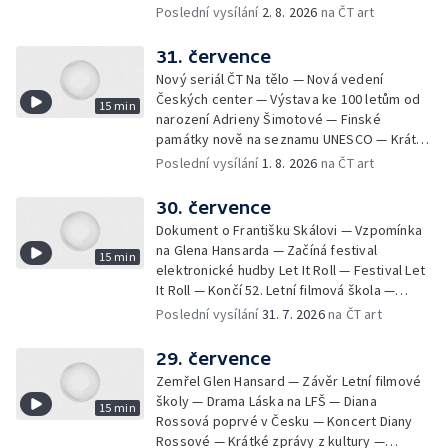
filmu Na samotě u lesa — Krátké zprávy z
Poslední vysílání
2. 8. 2026
na ČT art
kultury — Nominace na hudební ceny
Mercury
31. července
Nový seriál ČT Na tělo — Nová vedení
Českých center — Výstava ke 100 letům od
15 min
narození Adrieny Šimotové — Finské
památky nově na seznamu UNESCO — Krátké
zprávy z kultury — Začíná Jiráskův Hronov —
Poslední vysílání
1. 8. 2026
na ČT art
Kulturní tipy
30. července
Dokument o Františku Skálovi — Vzpomínka
na Glena Hansarda — Začíná festival
15 min
elektronické hudby Let It Roll — Festival Let
It Roll — Končí 52. Letní filmová škola —
Krátké zprávy z kultury — Rekonstrukce
Poslední vysílání
31. 7. 2026
na ČT art
varhan v kostele Panny Marie Sněžné
29. července
Zemřel Glen Hansard — Závěr Letní filmové
školy — Drama Láska na LFŠ — Diana
15 min
Rossová poprvé v Česku — Koncert Diany
Rossové — Krátké zprávy z kultury —