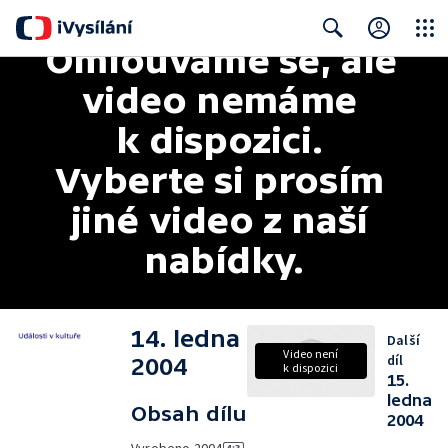
Omlouváme se, ale 
Close
Search
video nemáme 
k dispozici. 
Vyberte si prosím 
jiné video z naší 
nabídky.
14. ledna
Další
Video není
díl
2004
k dispozici
15.
ledna
Obsah dílu
2004