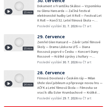
30. července
Dokument o Františku Skálovi — Vzpomínka
na Glena Hansarda — Začíná festival
15 min
elektronické hudby Let It Roll — Festival Let
It Roll — Končí 52. Letní filmová škola —
Krátké zprávy z kultury — Rekonstrukce
Poslední vysílání
31. 7. 2026
na ČT art
varhan v kostele Panny Marie Sněžné
29. července
Zemřel Glen Hansard — Závěr Letní filmové
školy — Drama Láska na LFŠ — Diana
15 min
Rossová poprvé v Česku — Koncert Diany
Rossové — Krátké zprávy z kultury —
Výstavy o proměnách Prahy — Zahajení
Poslední vysílání
30. 7. 2026
na ČT art
Litomyšl Festu
28. července
Filmová Dovolená v Českém ráji — Milan
Uhde slaví jubileum a připravuje novou hru —
14 min
AČFK a Letní filmová škola — Filmovka se
vrací k dílu Ester Krumbachové — Krátké
zprávy z kultury — Antonín Střížek namaloval
Poslední vysílání
29. 7. 2026
na ČT art
Svět od vedle