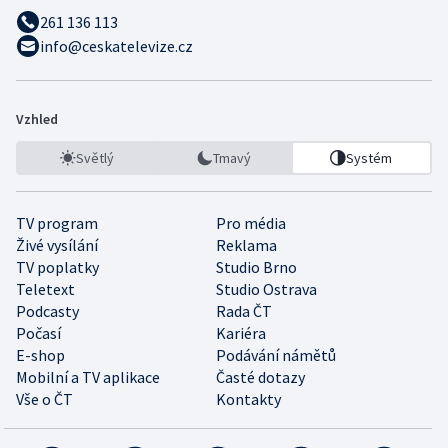
261 136 113
info@ceskatelevize.cz
Vzhled
Světlý
Tmavý
Systém
TV program
Pro média
Živé vysílání
Reklama
TV poplatky
Studio Brno
Teletext
Studio Ostrava
Podcasty
Rada ČT
Počasí
Kariéra
E-shop
Podávání námětů
Mobilní a TV aplikace
Časté dotazy
Vše o ČT
Kontakty