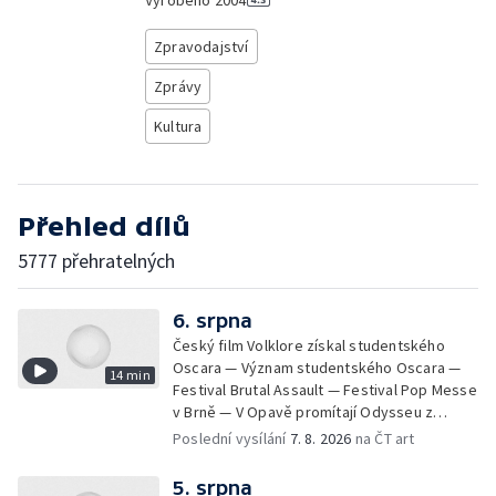
Vyrobeno
2004
Zpravodajství
Zprávy
Kultura
Přehled dílů
5777 přehratelných
6. srpna
Český film Volklore získal studentského
Oscara — Význam studentského Oscara —
14 min
Festival Brutal Assault — Festival Pop Messe
v Brně — V Opavě promítají Odysseu z
filmového pásu
Poslední vysílání
7. 8. 2026
na ČT art
5. srpna