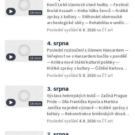
Končí Letní slavnosti staré hudby — Festival
Brutal Assault — Kniha Válka ševců — Krátké
14 min
zprávy z kultury — Stěhování olomoucké
archeologické sbíry — Rehabilitace umělce
Milana Knížáka — Trailer na film Osamělý vlk
Poslední vysílání
6. 8. 2026
na ČT art
— Rošíření videohry Mafia: Domovina
4. srpna
Poslední rozloučení s Glenem Hansardem —
Veřejnost se s Hansardem loučila v pondělí
13 min
— Kritika nové Státní kulturní politiky —
Krátké zprávy z kultury — Čištění Karlova
mostu — Archeologický výzkum na
Poslední vysílání
5. 8. 2026
na ČT art
Znojemsku — Natáčení vánoční pohádky pro
neslyšící
3. srpna
Výstava hebrejských tisků — Začíná Prague
Pride — Díla Františka Kyncla a Martina
14 min
Janíčka na jedné výstavě — Krátké zprávy z
kultury — Rekonstrukce brněnských divadel
— Budoucnost Knihovny Václava Havla —
Poslední vysílání
4. 8. 2026
na ČT art
Nové album projektu Aplaus pro dva —
Kulturní tipy
2. srpna