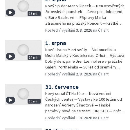
Nový Spider-Man v kinech — Den otevřených
židovských památek — Cena pro dokument
15 min
o Báře Basikové — Přípravy Marka
Ztraceného na pražský koncert — Krátké
zprávy z kultury — Nález historických
Poslední vysílání
3. 8. 2026
na ČT art
bronzových nástrojů
1. srpna
Nové drama Mezi světy — Violoncellista
Misha Maiský v Kostelci nad Orlicí — Výstava
14 min
Dobrý den, pane Dientzenhofere v pražské
Galerii Portheimka — 50 let od premiéry
filmu Na samotě u lesa — Krátké zprávy z
Poslední vysílání
2. 8. 2026
na ČT art
kultury — Nominace na hudební ceny
Mercury
31. července
Nový seriál ČT Na tělo — Nová vedení
Českých center — Výstava ke 100 letům od
15 min
narození Adrieny Šimotové — Finské
památky nově na seznamu UNESCO — Krátké
zprávy z kultury — Začíná Jiráskův Hronov —
Poslední vysílání
1. 8. 2026
na ČT art
Kulturní tipy