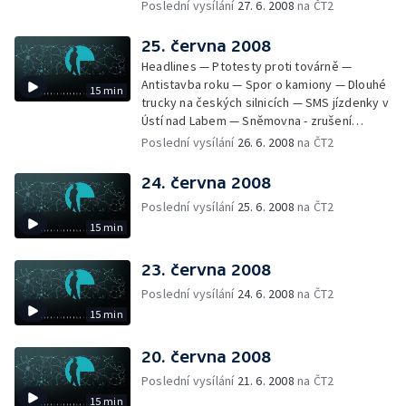
měřit rychlost — Zákon o odpadech —
Poslední vysílání
27. 6. 2008
na ČT2
Rekultivace Severozápadních Čech —
Hodiny ze sbírek Pražského hradu
25. června 2008
Headlines — Ptotesty proti továrně —
Antistavba roku — Spor o kamiony — Dlouhé
15 min
trucky na českých silnicích — SMS jízdenky v
Ústí nad Labem — Sněmovna - zrušení
poplatků za novorozence a důchod — Stát
Poslední vysílání
26. 6. 2008
na ČT2
vrátí miliardu — Odsouzení lékař opět u
soudu — Shakespearovské slavnosti —
24. června 2008
Národní archiv vlastní stížnostní list
Poslední vysílání
25. 6. 2008
na ČT2
15 min
23. června 2008
Poslední vysílání
24. 6. 2008
na ČT2
15 min
20. června 2008
Poslední vysílání
21. 6. 2008
na ČT2
15 min