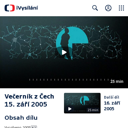
Close
Search
25 min
Večerník z Čech
Další díl
15. září 2005
16. září
2005
25 min
Obsah dílu
Vyrobeno
2005