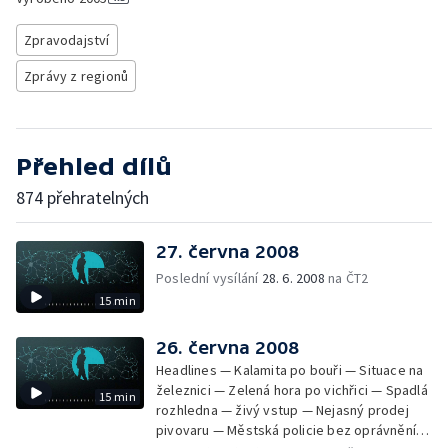
Zpravodajství
Zprávy z regionů
Přehled dílů
874 přehratelných
27. června 2008
Poslední vysílání
28. 6. 2008
na ČT2
15 min
26. června 2008
Headlines — Kalamita po bouři — Situace na
železnici — Zelená hora po vichřici — Spadlá
15 min
rozhledna — živý vstup — Nejasný prodej
pivovaru — Městská policie bez oprávnění