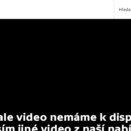
e video nemáme k dispoz
ím jiné video z naší nab