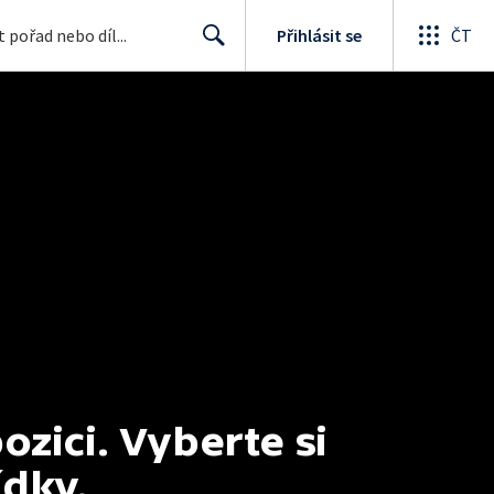
Přihlásit se
ČT
Search
ici. Vyberte si 
ídky.