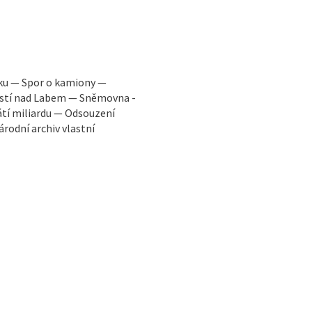
oku — Spor o kamiony —
 Ústí nad Labem — Sněmovna -
átí miliardu — Odsouzení
rodní archiv vlastní