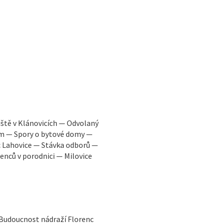
iště v Klánovicích — Odvolaný
em — Spory o bytové domy —
c Lahovice — Stávka odborů —
nců v porodnici — Milovice
 Budoucnost nádraží Florenc