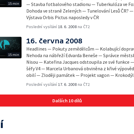
15 min
— Stavba fotbalového stadionu — Tuberkulóza ve F
Dohoda ve straně Zelených — Tunelování Lesů ČR? —
Výstava Orbis Pictus naposledy v ČR
Poslední vysílání
18. 6. 2008
na ČT2
16. června 2008
Headlines — Pokuty zemědělcům — Kolabující doprav
15 min
Nehoda na nábřeží Edvarda Beneše — Správce městsk
Nisou — Kateřina Jacques odstoupila ze své funkce —
šéfy V4 — Marcela Urbanová obviněna z křivé výpově
obilí — Zloději památek — Projekt vagon — Krokodýl
Poslední vysílání
17. 6. 2008
na ČT2
Dalších 10 dílů
í