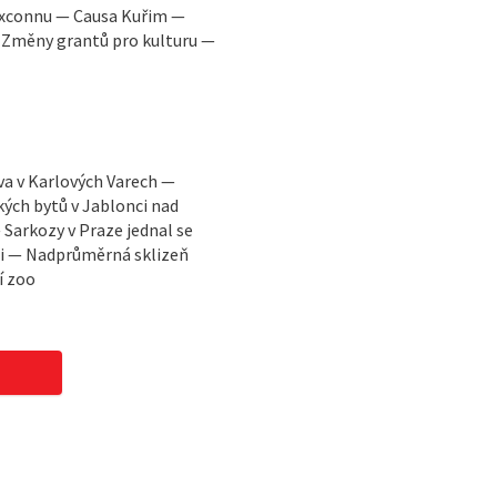
oxconnu — Causa Kuřim —
 Změny grantů pro kulturu —
a v Karlových Varech —
ých bytů v Jablonci nad
 Sarkozy v Praze jednal se
di — Nadprůměrná sklizeň
í zoo