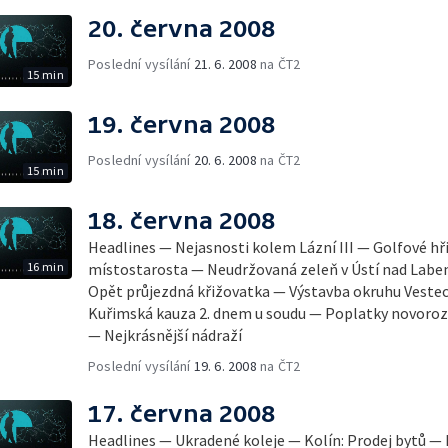
20. června 2008
Poslední vysílání
21. 6. 2008
na ČT2
15 min
19. června 2008
Poslední vysílání
20. 6. 2008
na ČT2
15 min
18. června 2008
Headlines — Nejasnosti kolem Lázní III — Golfové hř
16 min
místostarosta — Neudržovaná zeleň v Ústí nad Lab
Opět průjezdná křižovatka — Výstavba okruhu Veste
Kuřimská kauza 2. dnem u soudu — Poplatky novoroze
— Nejkrásnější nádraží
Poslední vysílání
19. 6. 2008
na ČT2
17. června 2008
Headlines — Ukradené koleje — Kolín: Prodej bytů —