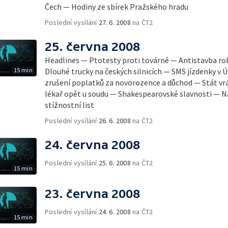
Čech — Hodiny ze sbírek Pražského hradu
Poslední vysílání
27. 6. 2008
na ČT2
25. června 2008
Headlines — Ptotesty proti továrně — Antistavba r
15 min
Dlouhé trucky na českých silnicích — SMS jízdenky v
zrušení poplatků za novorozence a důchod — Stát vr
lékař opět u soudu — Shakespearovské slavnosti — Ná
stížnostní list
Poslední vysílání
26. 6. 2008
na ČT2
24. června 2008
Poslední vysílání
25. 6. 2008
na ČT2
15 min
23. června 2008
Poslední vysílání
24. 6. 2008
na ČT2
15 min