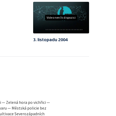
Video není k dispozici
3. listopadu 2004
 — Zelená hora po vichřici —
varu — Městská policie bez
ultivace Severozápadních