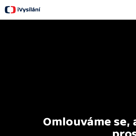
Omlouváme se, al
pros