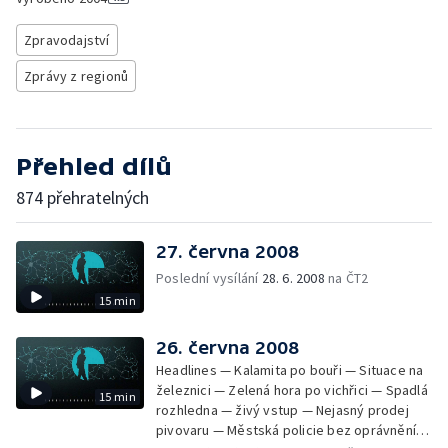
Zpravodajství
Zprávy z regionů
Přehled dílů
874 přehratelných
27. června 2008
Poslední vysílání
28. 6. 2008
na ČT2
15 min
26. června 2008
Headlines — Kalamita po bouři — Situace na
železnici — Zelená hora po vichřici — Spadlá
15 min
rozhledna — živý vstup — Nejasný prodej
pivovaru — Městská policie bez oprávnění