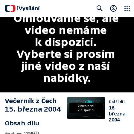
Omlouváme se, ale 
Close
Search
video nemáme 
k dispozici. 
Vyberte si prosím 
jiné video z naší 
nabídky.
Večerník z Čech
Další díl
Video není
15. března 2004
16.
k dispozici
března
2004
Obsah dílu
Vyrobeno
2004