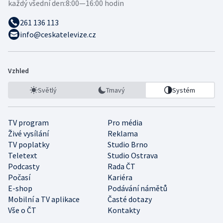
každý všední den:
8:00—16:00 hodin
261 136 113
info@ceskatelevize.cz
Vzhled
Světlý
Tmavý
Systém
TV program
Pro média
Živé vysílání
Reklama
TV poplatky
Studio Brno
Teletext
Studio Ostrava
Podcasty
Rada ČT
Počasí
Kariéra
E-shop
Podávání námětů
Mobilní a TV aplikace
Časté dotazy
Vše o ČT
Kontakty