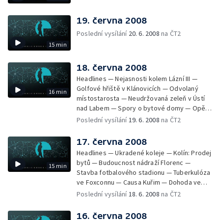
19. června 2008
Poslední vysílání
20. 6. 2008
na ČT2
15 min
18. června 2008
Headlines — Nejasnosti kolem Lázní III —
Golfové hřiště v Klánovicích — Odvolaný
16 min
místostarosta — Neudržovaná zeleň v Ústí
nad Labem — Spory o bytové domy — Opět
průjezdná křižovatka — Výstavba okruhu
Poslední vysílání
19. 6. 2008
na ČT2
Vestec Lahovice — Stávka odborů —
Kuřimská kauza 2. dnem u soudu — Poplatky
17. června 2008
novorozenců v porodnici — Milovice —
Headlines — Ukradené koleje — Kolín: Prodej
Nejkrásnější nádraží
bytů — Budoucnost nádraží Florenc —
15 min
Stavba fotbalového stadionu — Tuberkulóza
ve Foxconnu — Causa Kuřim — Dohoda ve
straně Zelených — Tunelování Lesů ČR? —
Poslední vysílání
18. 6. 2008
na ČT2
Změny grantů pro kulturu — Výstava Orbis
Pictus naposledy v ČR
16. června 2008