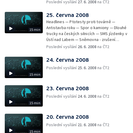
měřit rychlost — Zákon o odpadech —
Poslední vysílání
27. 6. 2008
na ČT2
Rekultivace Severozápadních Čech —
Hodiny ze sbírek Pražského hradu
25. června 2008
Headlines — Ptotesty proti továrně —
Antistavba roku — Spor o kamiony — Dlouhé
15 min
trucky na českých silnicích — SMS jízdenky v
Ústí nad Labem — Sněmovna - zrušení
poplatků za novorozence a důchod — Stát
Poslední vysílání
26. 6. 2008
na ČT2
vrátí miliardu — Odsouzení lékař opět u
soudu — Shakespearovské slavnosti —
24. června 2008
Národní archiv vlastní stížnostní list
Poslední vysílání
25. 6. 2008
na ČT2
15 min
23. června 2008
Poslední vysílání
24. 6. 2008
na ČT2
15 min
20. června 2008
Poslední vysílání
21. 6. 2008
na ČT2
15 min