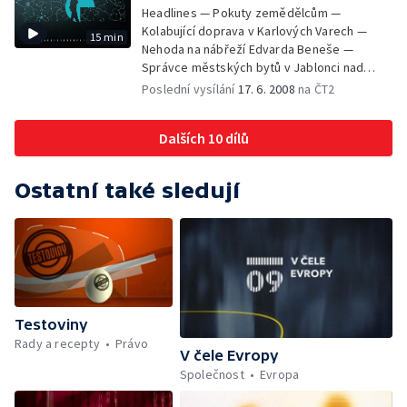
Headlines — Pokuty zemědělcům —
Kolabující doprava v Karlových Varech —
15 min
Nehoda na nábřeží Edvarda Beneše —
Správce městských bytů v Jablonci nad
Nisou — Kateřina Jacques odstoupila ze své
Poslední vysílání
17. 6. 2008
na ČT2
funkce — Sarkozy v Praze jednal se šéfy V4
— Marcela Urbanová obviněna z křivé
Dalších 10 dílů
výpovědi — Nadprůměrná sklizeň obilí —
Zloději památek — Projekt vagon —
Krokodýlí zoo
Ostatní také sledují
Testoviny
Rady a recepty
Právo
V čele Evropy
Společnost
Evropa