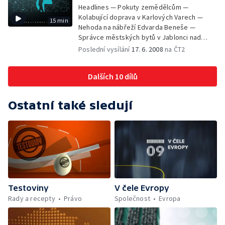
Headlines — Pokuty zemědělcům —
Kolabující doprava v Karlových Varech —
15 min
Nehoda na nábřeží Edvarda Beneše —
Správce městských bytů v Jablonci nad
Nisou — Kateřina Jacques odstoupila ze své
Poslední vysílání
17. 6. 2008
na ČT2
funkce — Sarkozy v Praze jednal se šéfy V4
— Marcela Urbanová obviněna z křivé
Dalších 10 dílů
výpovědi — Nadprůměrná sklizeň obilí —
Zloději památek — Projekt vagon —
Krokodýlí zoo
Ostatní také sledují
Testoviny
V čele Evropy
Rady a recepty
Právo
Společnost
Evropa