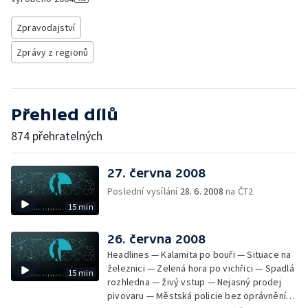
Zpravodajství
Zprávy z regionů
Přehled dílů
874 přehratelných
27. června 2008
Poslední vysílání
28. 6. 2008
na ČT2
15 min
26. června 2008
Headlines — Kalamita po bouři — Situace na
železnici — Zelená hora po vichřici — Spadlá
15 min
rozhledna — živý vstup — Nejasný prodej
pivovaru — Městská policie bez oprávnění