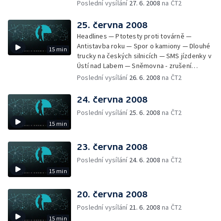
měřit rychlost — Zákon o odpadech —
Poslední vysílání
27. 6. 2008
na ČT2
Rekultivace Severozápadních Čech —
Hodiny ze sbírek Pražského hradu
25. června 2008
Headlines — Ptotesty proti továrně —
Antistavba roku — Spor o kamiony — Dlouhé
15 min
trucky na českých silnicích — SMS jízdenky v
Ústí nad Labem — Sněmovna - zrušení
poplatků za novorozence a důchod — Stát
Poslední vysílání
26. 6. 2008
na ČT2
vrátí miliardu — Odsouzení lékař opět u
soudu — Shakespearovské slavnosti —
24. června 2008
Národní archiv vlastní stížnostní list
Poslední vysílání
25. 6. 2008
na ČT2
15 min
23. června 2008
Poslední vysílání
24. 6. 2008
na ČT2
15 min
20. června 2008
Poslední vysílání
21. 6. 2008
na ČT2
15 min