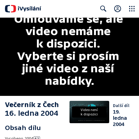
Omlouváme se, ale 
Close
Search
video nemáme 
k dispozici. 
Vyberte si prosím 
jiné video z naší 
nabídky.
Večerník z Čech
Další díl
Video není
16. ledna 2004
19.
k dispozici
ledna
2004
Obsah dílu
Vyrobeno
2004