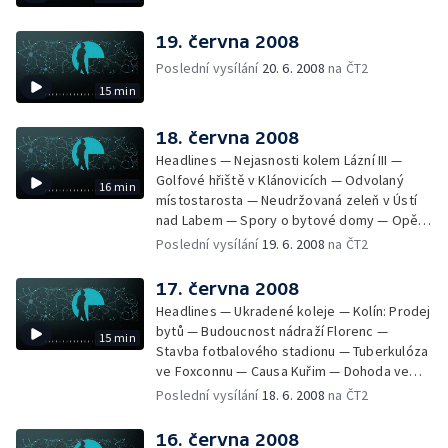
19. června 2008
Poslední vysílání
20. 6. 2008
na ČT2
15 min
18. června 2008
Headlines — Nejasnosti kolem Lázní III —
Golfové hřiště v Klánovicích — Odvolaný
16 min
místostarosta — Neudržovaná zeleň v Ústí
nad Labem — Spory o bytové domy — Opět
průjezdná křižovatka — Výstavba okruhu
Poslední vysílání
19. 6. 2008
na ČT2
Vestec Lahovice — Stávka odborů —
Kuřimská kauza 2. dnem u soudu — Poplatky
17. června 2008
novorozenců v porodnici — Milovice —
Headlines — Ukradené koleje — Kolín: Prodej
Nejkrásnější nádraží
bytů — Budoucnost nádraží Florenc —
15 min
Stavba fotbalového stadionu — Tuberkulóza
ve Foxconnu — Causa Kuřim — Dohoda ve
straně Zelených — Tunelování Lesů ČR? —
Poslední vysílání
18. 6. 2008
na ČT2
Změny grantů pro kulturu — Výstava Orbis
Pictus naposledy v ČR
16. června 2008