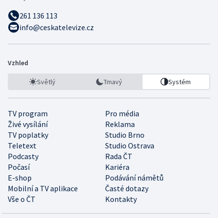
261 136 113
info@ceskatelevize.cz
Vzhled
Světlý
Tmavý
Systém
TV program
Pro média
Živé vysílání
Reklama
TV poplatky
Studio Brno
Teletext
Studio Ostrava
Podcasty
Rada ČT
Počasí
Kariéra
E-shop
Podávání námětů
Mobilní a TV aplikace
Časté dotazy
Vše o ČT
Kontakty