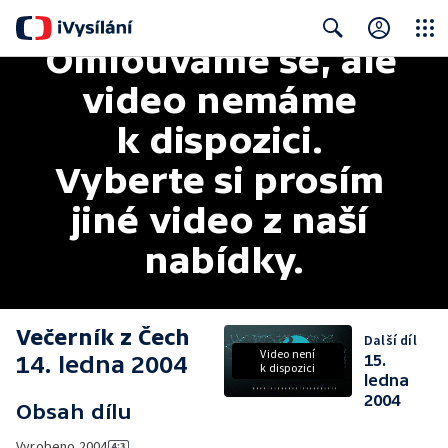
Omlouváme se, ale 
Close
Search
video nemáme 
k dispozici. 
Vyberte si prosím 
jiné video z naší 
nabídky.
Večerník z Čech
Další díl
Video není
14. ledna 2004
15.
k dispozici
ledna
2004
Obsah dílu
Vyrobeno
2004