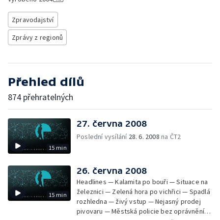
Zpravodajství
Zprávy z regionů
Přehled dílů
874 přehratelných
27. června 2008
Poslední vysílání
28. 6. 2008
na ČT2
15 min
26. června 2008
Headlines — Kalamita po bouři — Situace na
železnici — Zelená hora po vichřici — Spadlá
15 min
rozhledna — živý vstup — Nejasný prodej
pivovaru — Městská policie bez oprávnění