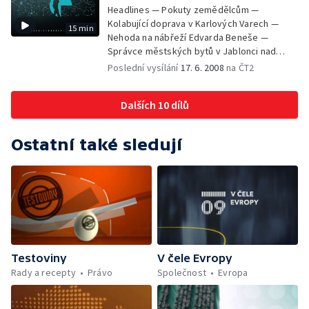
Headlines — Pokuty zemědělcům —
Kolabující doprava v Karlových Varech —
15 min
Nehoda na nábřeží Edvarda Beneše —
Správce městských bytů v Jablonci nad
Nisou — Kateřina Jacques odstoupila ze své
Poslední vysílání
17. 6. 2008
na ČT2
funkce — Sarkozy v Praze jednal se šéfy V4
— Marcela Urbanová obviněna z křivé
Dalších 10 dílů
výpovědi — Nadprůměrná sklizeň obilí —
Zloději památek — Projekt vagon —
Krokodýlí zoo
Ostatní také sledují
Testoviny
V čele Evropy
Rady a recepty
Právo
Společnost
Evropa