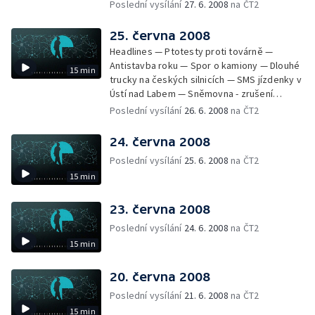
měřit rychlost — Zákon o odpadech —
Poslední vysílání
27. 6. 2008
na ČT2
Rekultivace Severozápadních Čech —
Hodiny ze sbírek Pražského hradu
25. června 2008
Headlines — Ptotesty proti továrně —
Antistavba roku — Spor o kamiony — Dlouhé
15 min
trucky na českých silnicích — SMS jízdenky v
Ústí nad Labem — Sněmovna - zrušení
poplatků za novorozence a důchod — Stát
Poslední vysílání
26. 6. 2008
na ČT2
vrátí miliardu — Odsouzení lékař opět u
soudu — Shakespearovské slavnosti —
24. června 2008
Národní archiv vlastní stížnostní list
Poslední vysílání
25. 6. 2008
na ČT2
15 min
23. června 2008
Poslední vysílání
24. 6. 2008
na ČT2
15 min
20. června 2008
Poslední vysílání
21. 6. 2008
na ČT2
15 min