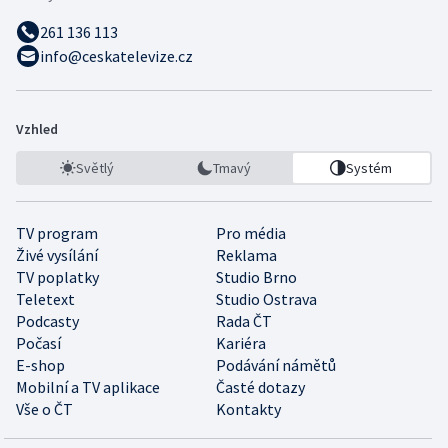
261 136 113
info@ceskatelevize.cz
Vzhled
Světlý
Tmavý
Systém
TV program
Pro média
Živé vysílání
Reklama
TV poplatky
Studio Brno
Teletext
Studio Ostrava
Podcasty
Rada ČT
Počasí
Kariéra
E-shop
Podávání námětů
Mobilní a TV aplikace
Časté dotazy
Vše o ČT
Kontakty