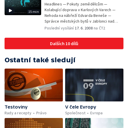
Headlines — Pokuty zemědělcům —
Kolabující doprava v Karlových Varech —
15 min
Nehoda na nábřeží Edvarda Beneše —
Správce městských bytů v Jablonci nad
Nisou — Kateřina Jacques odstoupila ze své
Poslední vysílání
17. 6. 2008
na ČT2
funkce — Sarkozy v Praze jednal se šéfy V4
— Marcela Urbanová obviněna z křivé
Dalších 10 dílů
výpovědi — Nadprůměrná sklizeň obilí —
Zloději památek — Projekt vagon —
Krokodýlí zoo
Ostatní také sledují
Testoviny
V čele Evropy
Rady a recepty
Právo
Společnost
Evropa