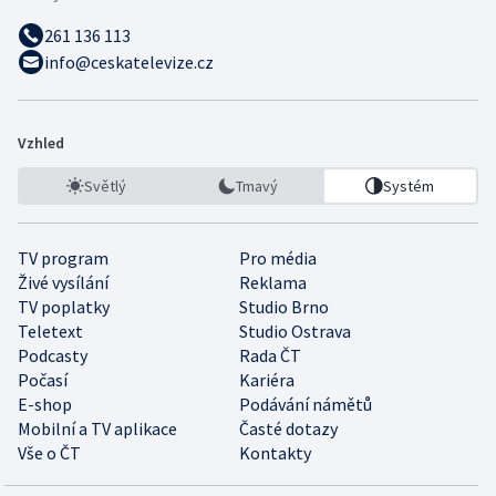
261 136 113
info@ceskatelevize.cz
Vzhled
Světlý
Tmavý
Systém
TV program
Pro média
Živé vysílání
Reklama
TV poplatky
Studio Brno
Teletext
Studio Ostrava
Podcasty
Rada ČT
Počasí
Kariéra
E-shop
Podávání námětů
Mobilní a TV aplikace
Časté dotazy
Vše o ČT
Kontakty