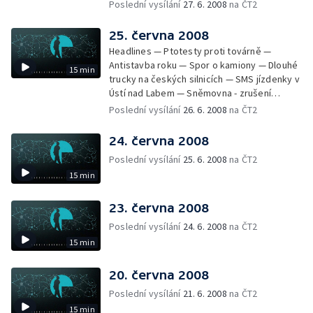
měřit rychlost — Zákon o odpadech —
Poslední vysílání
27. 6. 2008
na ČT2
Rekultivace Severozápadních Čech —
Hodiny ze sbírek Pražského hradu
25. června 2008
Headlines — Ptotesty proti továrně —
Antistavba roku — Spor o kamiony — Dlouhé
15 min
trucky na českých silnicích — SMS jízdenky v
Ústí nad Labem — Sněmovna - zrušení
poplatků za novorozence a důchod — Stát
Poslední vysílání
26. 6. 2008
na ČT2
vrátí miliardu — Odsouzení lékař opět u
soudu — Shakespearovské slavnosti —
24. června 2008
Národní archiv vlastní stížnostní list
Poslední vysílání
25. 6. 2008
na ČT2
15 min
23. června 2008
Poslední vysílání
24. 6. 2008
na ČT2
15 min
20. června 2008
Poslední vysílání
21. 6. 2008
na ČT2
15 min