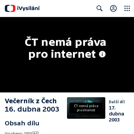
Close
Search
ČT nemá práva 
pro internet
Večerník z Čech
Další díl
ČT nemá práva
16. dubna 2003
17.
pro internet
dubna
2003
Obsah dílu
Vyrobeno
2003