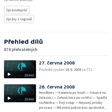
Zpravodajství
Zprávy z regionů
Přehled dílů
874 přehratelných
27. června 2008
Poslední vysílání
28. 6. 2008
na ČT2
15 min
26. června 2008
Headlines — Kalamita po bouři — Situace na
železnici — Zelená hora po vichřici — Spadlá
15 min
rozhledna — živý vstup — Nejasný prodej
pivovaru — Městská policie bez oprávnění