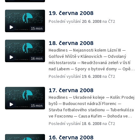
19. června 2008
Poslední vysílání
20. 6. 2008
na ČT2
15 min
18. června 2008
Headlines — Nejasnosti kolem Lázní III —
Golfové hřiště v Klánovicích — Odvolaný
16 min
místostarosta — Neudržovaná zeleň v Ústí
nad Labem — Spory o bytové domy — Opět
průjezdná křižovatka — Výstavba okruhu
Poslední vysílání
19. 6. 2008
na ČT2
Vestec Lahovice — Stávka odborů —
Kuřimská kauza 2. dnem u soudu — Poplatky
17. června 2008
novorozenců v porodnici — Milovice —
Headlines — Ukradené koleje — Kolín: Prodej
Nejkrásnější nádraží
bytů — Budoucnost nádraží Florenc —
15 min
Stavba fotbalového stadionu — Tuberkulóza
ve Foxconnu — Causa Kuřim — Dohoda ve
straně Zelených — Tunelování Lesů ČR? —
Poslední vysílání
18. 6. 2008
na ČT2
Změny grantů pro kulturu — Výstava Orbis
Pictus naposledy v ČR
16. června 2008