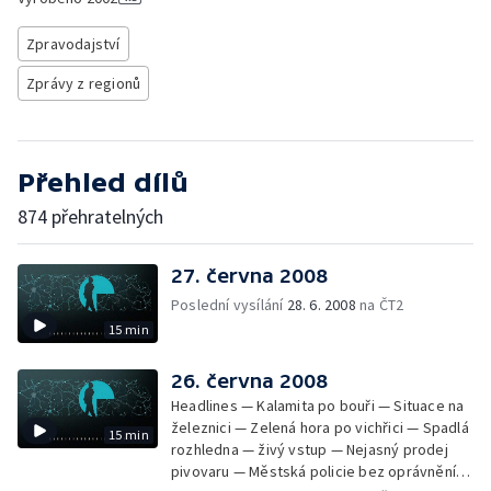
Zpravodajství
Zprávy z regionů
Přehled dílů
874 přehratelných
27. června 2008
Poslední vysílání
28. 6. 2008
na ČT2
15 min
26. června 2008
Headlines — Kalamita po bouři — Situace na
železnici — Zelená hora po vichřici — Spadlá
15 min
rozhledna — živý vstup — Nejasný prodej
pivovaru — Městská policie bez oprávnění