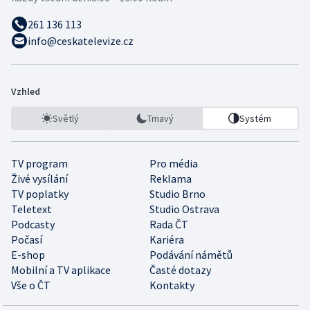
261 136 113
info@ceskatelevize.cz
Vzhled
Světlý
Tmavý
Systém
TV program
Pro média
Živé vysílání
Reklama
TV poplatky
Studio Brno
Teletext
Studio Ostrava
Podcasty
Rada ČT
Počasí
Kariéra
E-shop
Podávání námětů
Mobilní a TV aplikace
Časté dotazy
Vše o ČT
Kontakty