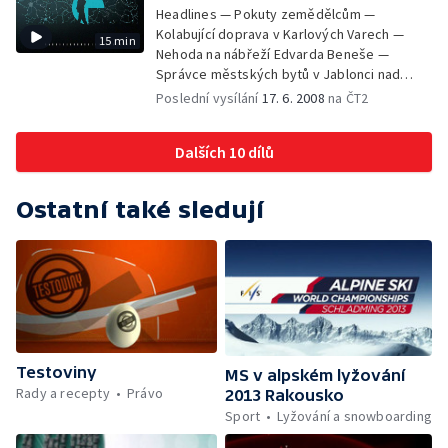
Headlines — Pokuty zemědělcům —
Kolabující doprava v Karlových Varech —
15 min
Nehoda na nábřeží Edvarda Beneše —
Správce městských bytů v Jablonci nad
Nisou — Kateřina Jacques odstoupila ze své
Poslední vysílání
17. 6. 2008
na ČT2
funkce — Sarkozy v Praze jednal se šéfy V4
— Marcela Urbanová obviněna z křivé
Dalších 10 dílů
výpovědi — Nadprůměrná sklizeň obilí —
Zloději památek — Projekt vagon —
Krokodýlí zoo
Ostatní také sledují
Testoviny
MS v alpském lyžování
Rady a recepty
Právo
2013 Rakousko
Sport
Lyžování a snowboarding