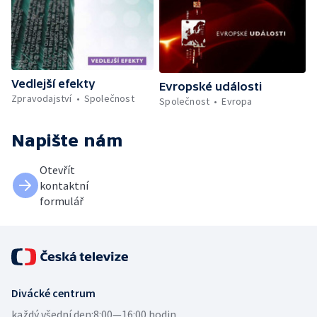
Vedlejší efekty
Evropské události
Zpravodajství
Společnost
Společnost
Evropa
Napište nám
Otevřít
kontaktní
formulář
Divácké centrum
každý všední den:
8:00—16:00 hodin