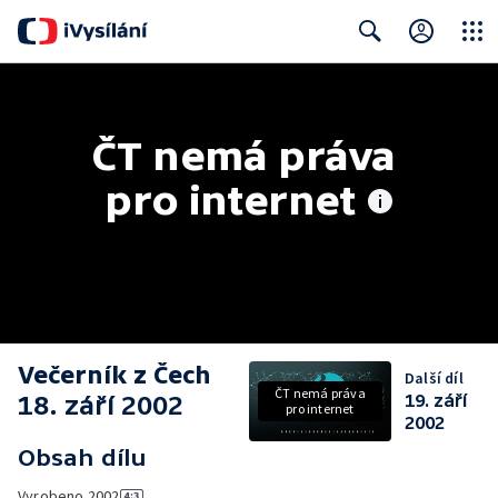
Close
Search
ČT nemá práva 
pro internet
Večerník z Čech
Další díl
ČT nemá práva
18. září 2002
19. září
pro internet
2002
Obsah dílu
Vyrobeno
2002