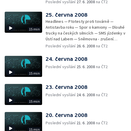
měřit rychlost — Zákon o odpadech —
Poslední vysílání
27. 6. 2008
na ČT2
Rekultivace Severozápadních Čech —
Hodiny ze sbírek Pražského hradu
25. června 2008
Headlines — Ptotesty proti továrně —
Antistavba roku — Spor o kamiony — Dlouhé
15 min
trucky na českých silnicích — SMS jízdenky v
Ústí nad Labem — Sněmovna - zrušení
poplatků za novorozence a důchod — Stát
Poslední vysílání
26. 6. 2008
na ČT2
vrátí miliardu — Odsouzení lékař opět u
soudu — Shakespearovské slavnosti —
24. června 2008
Národní archiv vlastní stížnostní list
Poslední vysílání
25. 6. 2008
na ČT2
15 min
23. června 2008
Poslední vysílání
24. 6. 2008
na ČT2
15 min
20. června 2008
Poslední vysílání
21. 6. 2008
na ČT2
15 min