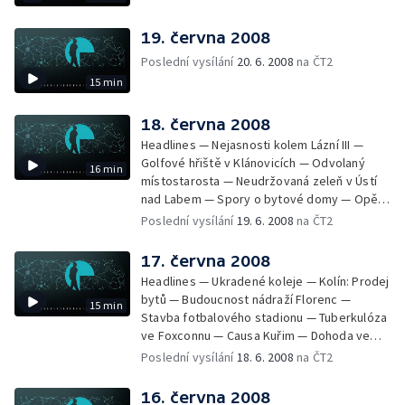
19. června 2008
Poslední vysílání
20. 6. 2008
na ČT2
15 min
18. června 2008
Headlines — Nejasnosti kolem Lázní III —
Golfové hřiště v Klánovicích — Odvolaný
16 min
místostarosta — Neudržovaná zeleň v Ústí
nad Labem — Spory o bytové domy — Opět
průjezdná křižovatka — Výstavba okruhu
Poslední vysílání
19. 6. 2008
na ČT2
Vestec Lahovice — Stávka odborů —
Kuřimská kauza 2. dnem u soudu — Poplatky
17. června 2008
novorozenců v porodnici — Milovice —
Headlines — Ukradené koleje — Kolín: Prodej
Nejkrásnější nádraží
bytů — Budoucnost nádraží Florenc —
15 min
Stavba fotbalového stadionu — Tuberkulóza
ve Foxconnu — Causa Kuřim — Dohoda ve
straně Zelených — Tunelování Lesů ČR? —
Poslední vysílání
18. 6. 2008
na ČT2
Změny grantů pro kulturu — Výstava Orbis
Pictus naposledy v ČR
16. června 2008