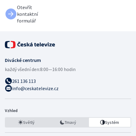
Otevřít
kontaktní
formulář
Divácké centrum
každý všední den:
8:00—16:00 hodin
261 136 113
info@ceskatelevize.cz
Vzhled
Světlý
Tmavý
Systém