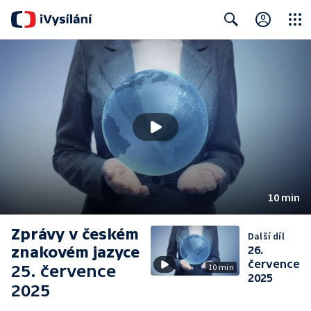
Close
Search
10 min
Zprávy v českém
Další díl
znakovém jazyce
26.
července
25. července
10 min
2025
2025