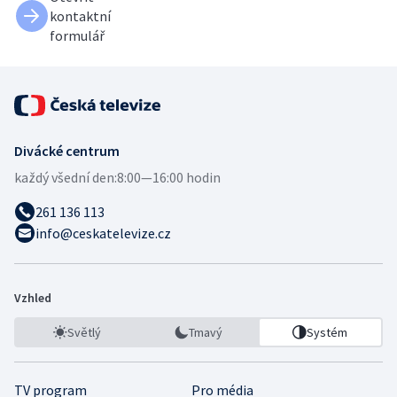
kontaktní
formulář
Divácké centrum
každý všední den:
8:00—16:00 hodin
261 136 113
info@ceskatelevize.cz
Vzhled
Světlý
Tmavý
Systém
TV program
Pro média