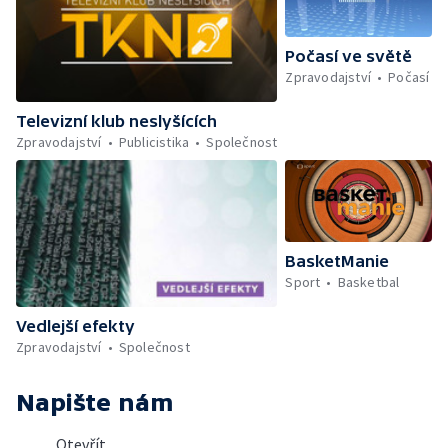
Počasí ve světě
Zpravodajství
Počasí
Televizní klub neslyšících
Zpravodajství
Publicistika
Společnost
BasketManie
Sport
Basketbal
Vedlejší efekty
Zpravodajství
Společnost
Napište nám
Otevřít