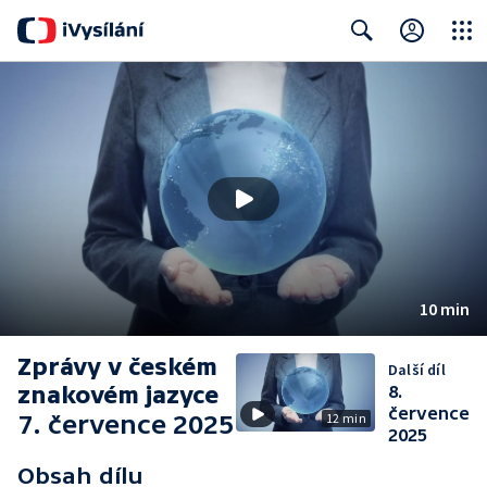
Close
Search
10 min
Zprávy v českém
Další díl
znakovém jazyce
8.
července
7. července 2025
12 min
2025
Obsah dílu