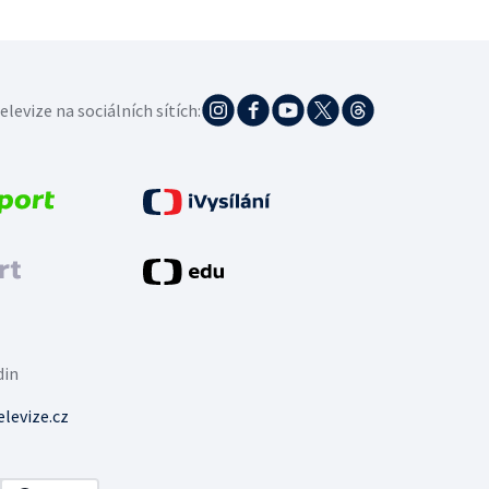
elevize na sociálních sítích:
din
levize.cz