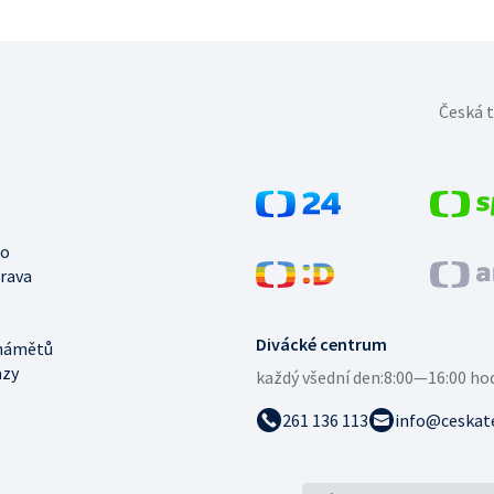
Česká t
no
trava
Divácké centrum
námětů
azy
každý všední den:
8:00—16:00 ho
261 136 113
info@ceskate