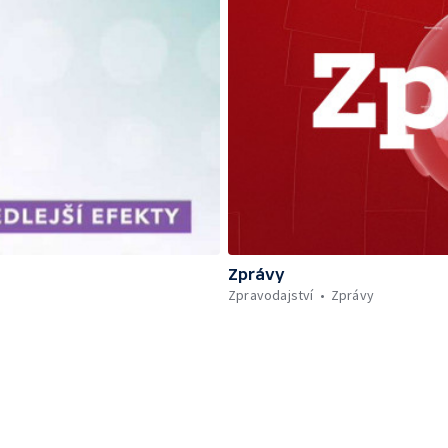
Zprávy
Zpravodajství
Zprávy