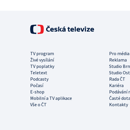
TV program
Pro média
Živé vysílání
Reklama
TV poplatky
Studio Br
Teletext
Studio Os
Podcasty
Rada ČT
Počasí
Kariéra
E-shop
Podávání 
Mobilní a TV aplikace
Časté dot
Vše o ČT
Kontakty