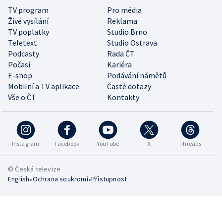
TV program
Pro média
Živé vysílání
Reklama
TV poplatky
Studio Brno
Teletext
Studio Ostrava
Podcasty
Rada ČT
Počasí
Kariéra
E-shop
Podávání námětů
Mobilní a TV aplikace
Časté dotazy
Vše o ČT
Kontakty
Instagram
Facebook
YouTube
X
Threads
© Česká televize
•
•
English
Ochrana soukromí
Přístupnost