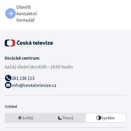
Otevřít
kontaktní
formulář
Divácké centrum
každý všední den:
8:00—16:00 hodin
261 136 113
info@ceskatelevize.cz
Vzhled
Světlý
Tmavý
Systém