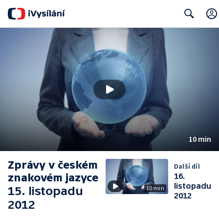
Search
10 min
Zprávy v českém
Další díl
znakovém jazyce
16.
listopadu
15. listopadu
10 min
2012
2012