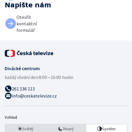
Napište nám
Otevřít
kontaktní
formulář
Divácké centrum
každý všední den:
8:00—16:00 hodin
261 136 113
info@ceskatelevize.cz
Vzhled
Světlý
Tmavý
Systém