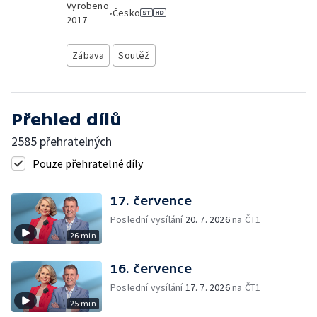
Vyrobeno
•
Česko
2017
Zábava
Soutěž
Přehled dílů
2585 přehratelných
Pouze přehratelné díly
17. července
Poslední vysílání
20. 7. 2026
na ČT1
26 min
16. července
Poslední vysílání
17. 7. 2026
na ČT1
25 min