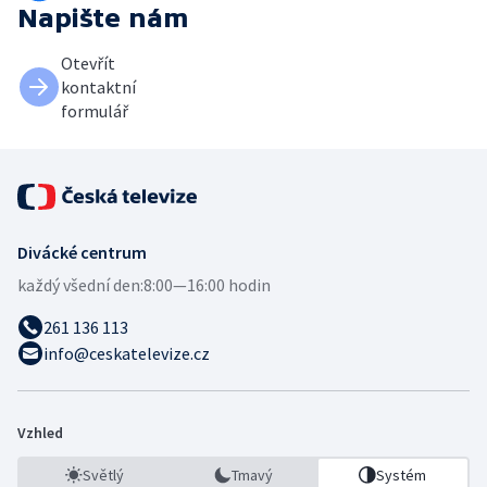
Napište nám
Otevřít
kontaktní
formulář
Divácké centrum
každý všední den:
8:00—16:00 hodin
261 136 113
info@ceskatelevize.cz
Vzhled
Světlý
Tmavý
Systém