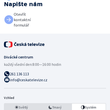
Napište nám
Otevřít
kontaktní
formulář
Divácké centrum
každý všední den:
8:00—16:00 hodin
261 136 113
info@ceskatelevize.cz
Vzhled
Světlý
Tmavý
Systém