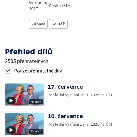
Vyrobeno
•
Česko
2017
Zábava
Soutěž
Přehled dílů
2585 přehratelných
Pouze přehratelné díly
17. července
Poslední vysílání
20. 7. 2026
na ČT1
26 min
16. července
Poslední vysílání
17. 7. 2026
na ČT1
25 min